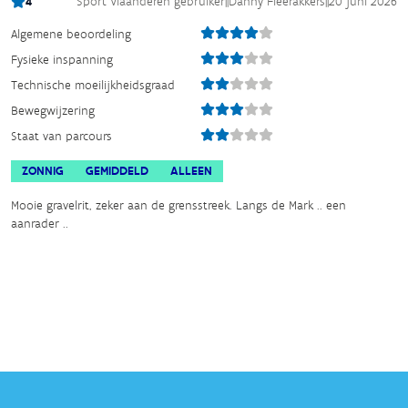
4
Sport Vlaanderen gebruiker
||
Danny Fleerakkers
||
20 juni 2026
Algemene beoordeling
Fysieke inspanning
Technische moeilijkheidsgraad
Bewegwijzering
Staat van parcours
ZONNIG
GEMIDDELD
ALLEEN
Mooie gravelrit, zeker aan de grensstreek. Langs de Mark .. een
aanrader ..