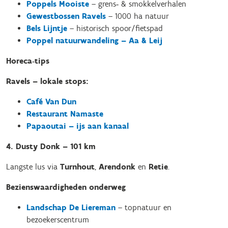
Poppels Mooiste
– grens‑ & smokkelverhalen
Gewestbossen Ravels
– 1000 ha natuur
Bels Lijntje
– historisch spoor/fietspad
Poppel natuurwandeling – Aa & Leij
Horeca‑tips
Ravels – lokale stops:
Café Van Dun
Restaurant Namaste
Papaoutai – ijs aan kanaa
l
4. Dusty Donk – 101 km
Langste lus via
Turnhout
,
Arendonk
en
Retie
.
Bezienswaardigheden onderweg
Landschap De Liereman
– topnatuur en
bezoekerscentrum