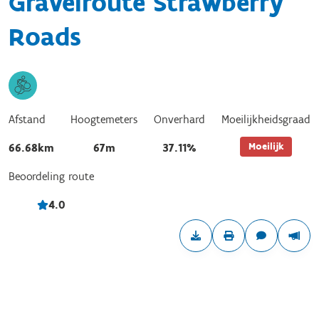
Gravelroute Strawberry
Roads
Afstand
Hoogtemeters
Onverhard
Moeilijkheidsgraad
Moeilijk
66.68km
67m
37.11%
Beoordeling route
4.0