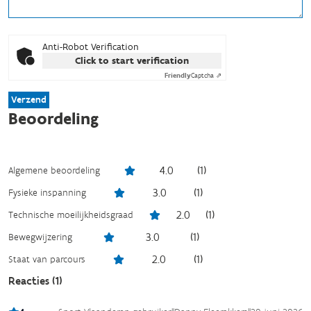
Anti-Robot Verification
Click to start verification
Friendly
Captcha ⇗
Verzend
Beoordeling
4.0
(
1
)
Algemene beoordeling
3.0
(
1
)
Fysieke inspanning
2.0
(
1
)
Technische moeilijkheidsgraad
3.0
(
1
)
Bewegwijzering
2.0
(
1
)
Staat van parcours
Reacties (
1
)