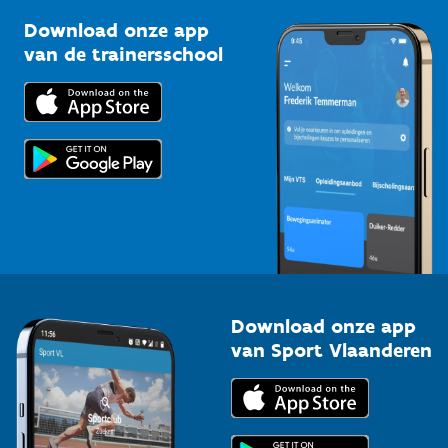
Sportclubs
Kennisplatform
Download onze app
Bedrijven
van de trainersschool
Downloads
Trainers en begeleiders
Voor de pers
Scholen
Topsporters
Organisatoren van sportevenementen
Download onze app
van Sport Vlaanderen