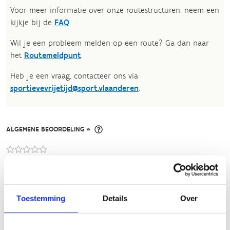
Voor meer informatie over onze routestructuren, neem een
kijkje bij de
FAQ
.
Wil je een probleem melden op een route? Ga dan naar
het
Routemeldpunt
.
Heb je een vraag, contacteer ons via
sportievevrijetijd@sport.vlaanderen
.​
ALGEMENE BEOORDELING *
slecht
goed
FYSIEKE INSPANNING
Toestemming
Details
Over
licht
zwaar