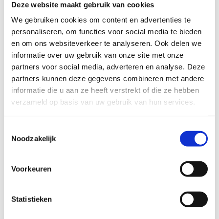
Deze website maakt gebruik van cookies
TECHNISCHE MOEILIJKHEIDSGRAAD
We gebruiken cookies om content en advertenties te
personaliseren, om functies voor social media te bieden
en om ons websiteverkeer te analyseren. Ook delen we
makkelijk
moeilijk
informatie over uw gebruik van onze site met onze
partners voor social media, adverteren en analyse. Deze
BEWEGWIJZERING
partners kunnen deze gegevens combineren met andere
TIP:
ontbrekende signalisatie kan je melden via het
informatie die u aan ze heeft verstrekt of die ze hebben
Routemeldpunt
verzameld op basis van uw gebruik van hun services.
Toestemmingsselectie
slecht
goed
Noodzakelijk
STAAT VAN PARCOURS(ONDERGROND, BEGROEIING, ONDERHOUD)
Voorkeuren
slecht
goed
Statistieken