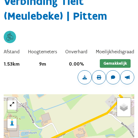
Verbinding Tielt
(Meulebeke) | Pittem
Afstand
Hoogtemeters
Onverhard
Moeilijkheidsgraad
Gemakkelijk
1.53km
9m
0.00%