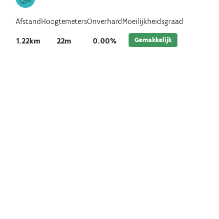
Afstand
Hoogtemeters
Onverhard
Moeilijkheidsgraad
Gemakkelijk
1.22km
22m
0.00%