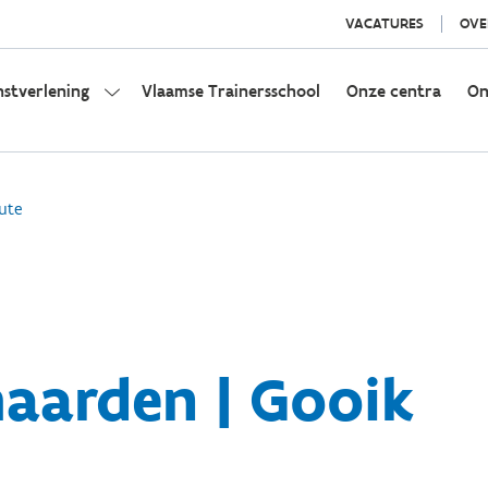
VACATURES
OVE
nstverlening
Vlaamse Trainersschool
Onze centra
On
ute
aarden | Gooik