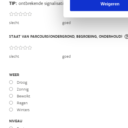
TIP:
ontbrekende signalisatie kan je melden via het
Routeme
Weigeren
slecht
goed
STAAT VAN PARCOURS(ONDERGROND, BEGROEIING, ONDERHOUD)
slecht
goed
WEER
Droog
Zonnig
Bewolkt
Regen
Winters
NIVEAU