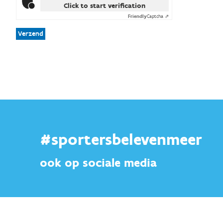
Click to start verification
Friendly
Captcha ⇗
Verzend
#sportersbelevenmeer
ook op sociale media