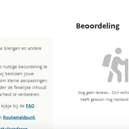
Beoordeling
 te brengen en andere
t nuttige beoordeling te
wij beslissen jouw
 om kleine aanpassingen
der de feitelijke inhoud
Nog geen reviews... Zo’n verbo
rheid te verbeteren.​
heeft gewoon nog niemand 
kijkje bij de
FAQ
.
et
Routemeldpunt
.
ort.vlaanderen
.​