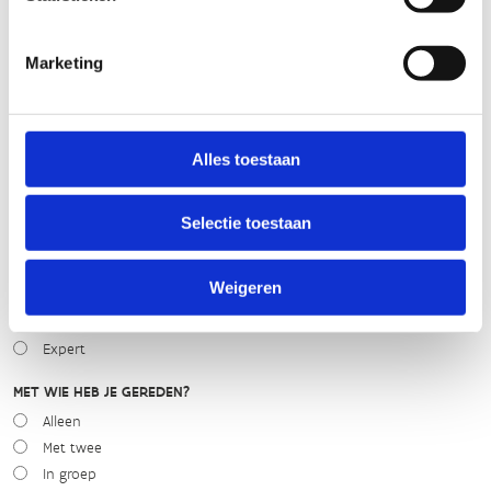
slecht
goed
Marketing
WEER
Droog
Zonnig
Alles toestaan
Bewolkt
Regen
Selectie toestaan
Winters
NIVEAU
Weigeren
Beginner
Gemiddeld
Expert
MET WIE HEB JE GEREDEN?
Alleen
Met twee
In groep