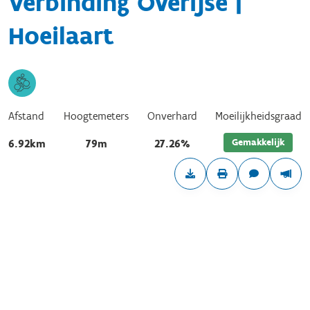
Verbinding Overijse |
Hoeilaart
Afstand
Hoogtemeters
Onverhard
Moeilijkheidsgraad
Gemakkelijk
6.92km
79m
27.26%