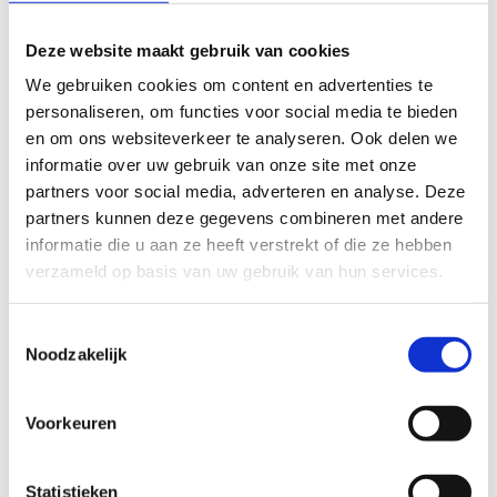
Deze website maakt gebruik van cookies
licht
zwaar
We gebruiken cookies om content en advertenties te
personaliseren, om functies voor social media te bieden
TECHNISCHE MOEILIJKHEIDSGRAAD
en om ons websiteverkeer te analyseren. Ook delen we
informatie over uw gebruik van onze site met onze
partners voor social media, adverteren en analyse. Deze
makkelijk
moeilijk
partners kunnen deze gegevens combineren met andere
informatie die u aan ze heeft verstrekt of die ze hebben
BEWEGWIJZERING
verzameld op basis van uw gebruik van hun services.
TIP:
ontbrekende signalisatie kan je melden via het
Routemeldpunt
Toestemmingsselectie
Noodzakelijk
slecht
goed
Voorkeuren
STAAT VAN PARCOURS(ONDERGROND, BEGROEIING, ONDERHOUD)
Statistieken