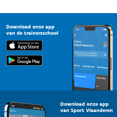
Mountainbikeroutes
Onze nieuwsbrieven
1210 Brussel
G-sport
Vlaamse Trainersschool
Sportclubs
Kennisplatform
Download onze app
Bedrijven
van de trainersschool
Downloads
Trainers en begeleiders
Voor de pers
Scholen
Topsporters
Organisatoren van sportevenementen
Download onze app
van Sport Vlaanderen