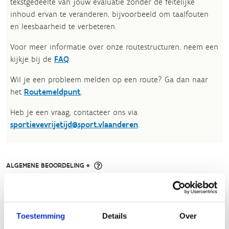
tekstgedeelte van jouw evaluatie zonder de feitelijke
inhoud ervan te veranderen, bijvoorbeeld om taalfouten
en leesbaarheid te verbeteren.​
Voor meer informatie over onze routestructuren, neem een
kijkje bij de
FAQ
.
Wil je een probleem melden op een route? Ga dan naar
het
Routemeldpunt
.
Heb je een vraag, contacteer ons via
sportievevrijetijd@sport.vlaanderen
.​
ALGEMENE BEOORDELING *
slecht
goed
Toestemming
Details
Over
FYSIEKE INSPANNING