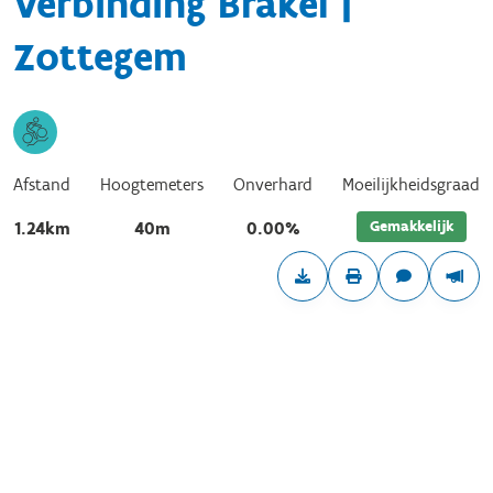
Verbinding Brakel |
Zottegem
Afstand
Hoogtemeters
Onverhard
Moeilijkheidsgraad
Gemakkelijk
1.24km
40m
0.00%