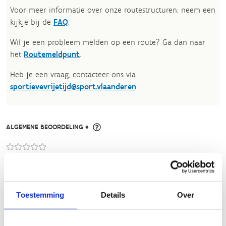
Voor meer informatie over onze routestructuren, neem een
kijkje bij de
FAQ
.
Wil je een probleem melden op een route? Ga dan naar
het
Routemeldpunt
.
Heb je een vraag, contacteer ons via
sportievevrijetijd@sport.vlaanderen
.​
ALGEMENE BEOORDELING *
slecht
goed
FYSIEKE INSPANNING
Toestemming
Details
Over
licht
zwaar