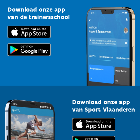
Sportclubs
Kennisplatform
Download onze app
Bedrijven
van de trainersschool
Downloads
Trainers en begeleiders
Voor de pers
Scholen
Topsporters
Organisatoren van sportevenementen
Download onze app
van Sport Vlaanderen