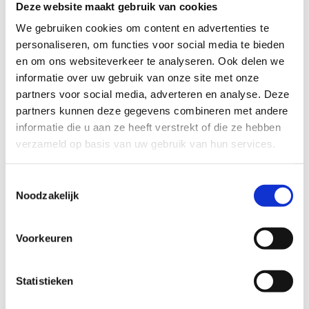
Deze website maakt gebruik van cookies
TECHNISCHE MOEILIJKHEIDSGRAAD
We gebruiken cookies om content en advertenties te
personaliseren, om functies voor social media te bieden
en om ons websiteverkeer te analyseren. Ook delen we
makkelijk
moeilijk
informatie over uw gebruik van onze site met onze
partners voor social media, adverteren en analyse. Deze
BEWEGWIJZERING
partners kunnen deze gegevens combineren met andere
TIP:
ontbrekende signalisatie kan je melden via het
informatie die u aan ze heeft verstrekt of die ze hebben
Routemeldpunt
verzameld op basis van uw gebruik van hun services.
Toestemmingsselectie
slecht
goed
Noodzakelijk
STAAT VAN PARCOURS(ONDERGROND, BEGROEIING, ONDERHOUD)
Voorkeuren
slecht
goed
Statistieken