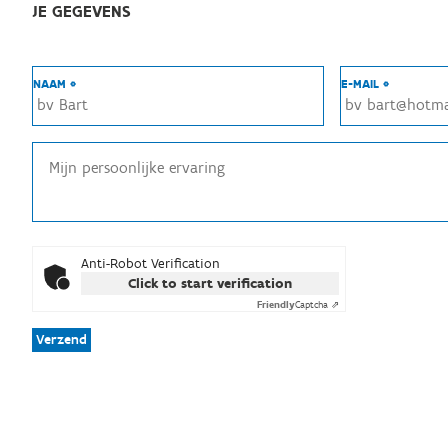
JE GEGEVENS
NAAM *
E-MAIL *
Anti-Robot Verification
Click to start verification
Friendly
Captcha ⇗
Verzend