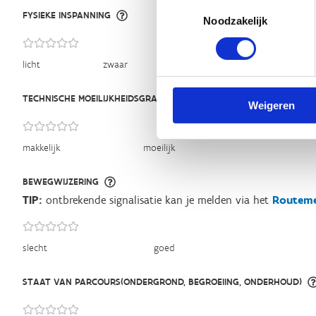
Toestemmingsselectie
FYSIEKE INSPANNING
Noodzakelijk
licht
zwaar
TECHNISCHE MOEILIJKHEIDSGRAAD
Weigeren
makkelijk
moeilijk
BEWEGWIJZERING
TIP:
ontbrekende signalisatie kan je melden via het
Routeme
slecht
goed
STAAT VAN PARCOURS(ONDERGROND, BEGROEIING, ONDERHOUD)