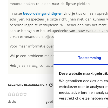
mountainbikers te leiden naar de fijnste plekken.
In onze
beoordelingsrichtlijnen
vind je tips om een oprech
schrijven. Respecteer je onze richtlijnen niet, dan kunnen 
beoordelingen te verwijderen. Wij behouden ons het recht
aan te brengen in het tekstgedeelte van jouw evaluatie zon
ervan te veranderen, bijvoorbeeld om taalfouten en leesbaa
Voor meer informatie over onze routestructuren, neem een 
Wil je een probleem melden op een route? Ga dan naar h
Toestemming
Heb je een vraag, contacteer ons via
sportievevrijetijd@sp
Deze website maakt gebruik
We gebruiken cookies om cont
ALGEMENE BEOORDELING *
websiteverkeer te analyseren
media, adverteren en analys
verstrekt of die ze hebben v
slecht
goed