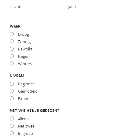
slecht
goed
WEER
Droog
Zonnig
Bewolkt
Regen
Winters
NIVEAU
Beginner
Gemiddeld
Expert
MET WIE HEB JE GEREDEN?
Alleen
Met twee
In groep