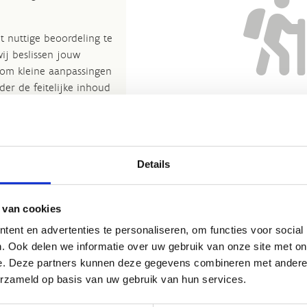
t nuttige beoordeling te
wij beslissen jouw
 om kleine aanpassingen
der de feitelijke inhoud
Nog geen reviews... Zo’n verbo
rheid te verbeteren.​
heeft gewoon nog niemand 
kijkje bij de
FAQ
.
et
Routemeldpunt
.
Details
ort.vlaanderen
.​
 van cookies
ent en advertenties te personaliseren, om functies voor social
. Ook delen we informatie over uw gebruik van onze site met on
e. Deze partners kunnen deze gegevens combineren met andere i
erzameld op basis van uw gebruik van hun services.