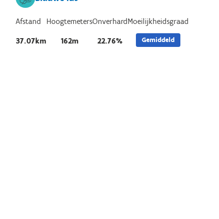
Afstand
Hoogtemeters
Onverhard
Moeilijkheidsgraad
Gemiddeld
37.07km
162m
22.76%