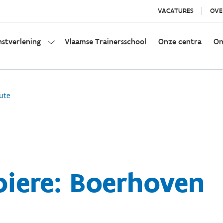
VACATURES
OVE
nstverlening
Vlaamse Trainersschool
Onze centra
On
ute
piere: Boerhoven