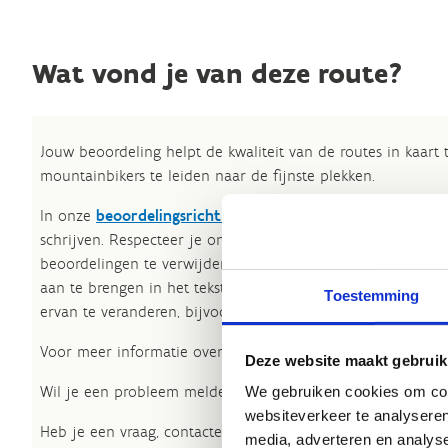
Wat vond je van deze route?
Jouw beoordeling helpt de kwaliteit van de routes in kaart
mountainbikers te leiden naar de fijnste plekken.
In onze
beoordelingsrichtlijnen
vind je tips om een oprech
schrijven. Respecteer je onze richtlijnen niet, dan kunnen 
beoordelingen te verwijderen. Wij behouden ons het recht
aan te brengen in het tekstgedeelte van jouw evaluatie zon
Toestemming
ervan te veranderen, bijvoorbeeld om taalfouten en leesbaa
Voor meer informatie over onze routestructuren, neem een 
Deze website maakt gebruik
Wil je een probleem melden op een route? Ga dan naar h
We gebruiken cookies om cont
websiteverkeer te analyseren
Heb je een vraag, contacteer ons via
sportievevrijetijd@sp
media, adverteren en analys