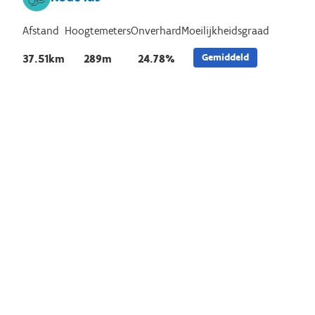
Afstand
Hoogtemeters
Onverhard
Moeilijkheidsgraad
Gemiddeld
37.51km
289m
24.78%