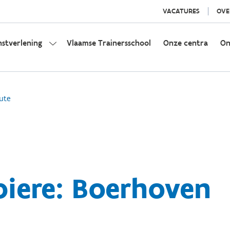
VACATURES
OVE
nstverlening
Vlaamse Trainersschool
Onze centra
On
ute
piere: Boerhoven