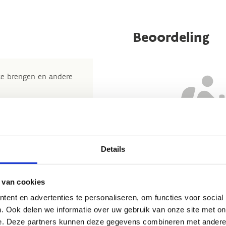
Beoordeling
 te brengen en andere
t nuttige beoordeling te
wij beslissen jouw
 om kleine aanpassingen
der de feitelijke inhoud
Details
Nog geen reviews... Zo’n verbo
rheid te verbeteren.​
heeft gewoon nog niemand 
kijkje bij de
FAQ
.
 van cookies
et
Routemeldpunt
.
ent en advertenties te personaliseren, om functies voor social
. Ook delen we informatie over uw gebruik van onze site met on
ort.vlaanderen
.​
e. Deze partners kunnen deze gegevens combineren met andere i