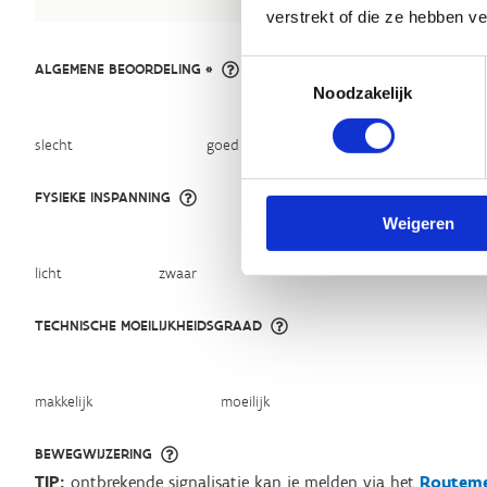
verstrekt of die ze hebben v
Toestemmingsselectie
ALGEMENE BEOORDELING *
Noodzakelijk
slecht
goed
FYSIEKE INSPANNING
Weigeren
licht
zwaar
TECHNISCHE MOEILIJKHEIDSGRAAD
makkelijk
moeilijk
BEWEGWIJZERING
TIP:
ontbrekende signalisatie kan je melden via het
Routeme