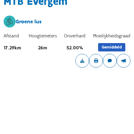
MTB Evergem
Groene lus
Afstand
Hoogtemeters
Onverhard
Moeilijkheidsgraad
Gemiddeld
17.29km
26m
52.00%