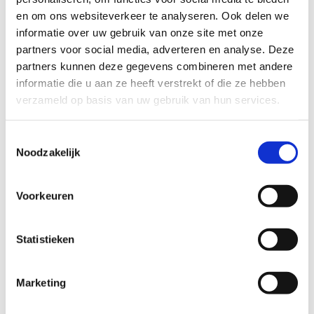
Heb je een vraag, contacteer ons via
en om ons websiteverkeer te analyseren. Ook delen we
sportievevrijetijd@sport.vlaanderen
.​
informatie over uw gebruik van onze site met onze
partners voor social media, adverteren en analyse. Deze
partners kunnen deze gegevens combineren met andere
informatie die u aan ze heeft verstrekt of die ze hebben
ALGEMENE BEOORDELING *
verzameld op basis van uw gebruik van hun services.
slecht
goed
Toestemmingsselectie
Noodzakelijk
FYSIEKE INSPANNING
Voorkeuren
licht
zwaar
Statistieken
TECHNISCHE MOEILIJKHEIDSGRAAD
Marketing
makkelijk
moeilijk