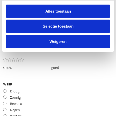
BEWEGWIJZERING
Alles toestaan
TIP:
ontbrekende signalisatie kan je melden via het
Routemeldpunt
Selectie toestaan
slecht
goed
Weigeren
STAAT VAN PARCOURS(ONDERGROND, BEGROEIING, ONDERHOUD)
slecht
goed
WEER
Droog
Zonnig
Bewolkt
Regen