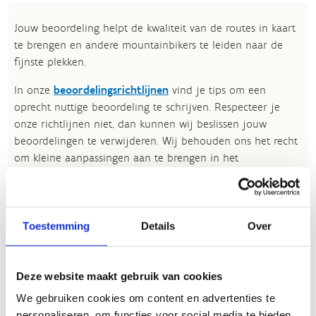
Jouw beoordeling helpt de kwaliteit van de routes in kaart
te brengen en andere mountainbikers te leiden naar de
fijnste plekken.
In onze
beoordelingsrichtlijnen
vind je tips om een
oprecht nuttige beoordeling te schrijven. Respecteer je
onze richtlijnen niet, dan kunnen wij beslissen jouw
beoordelingen te verwijderen. Wij behouden ons het recht
om kleine aanpassingen aan te brengen in het
tekstgedeelte van jouw evaluatie zonder de feitelijke
inhoud ervan te veranderen, bijvoorbeeld om taalfouten
en leesbaarheid te verbeteren.​
Toestemming
Details
Over
Voor meer informatie over onze routestructuren, neem een
kijkje bij de
FAQ
.
Deze website maakt gebruik van cookies
Wil je een probleem melden op een route? Ga dan naar
We gebruiken cookies om content en advertenties te
het
Routemeldpunt
.
personaliseren, om functies voor social media te bieden