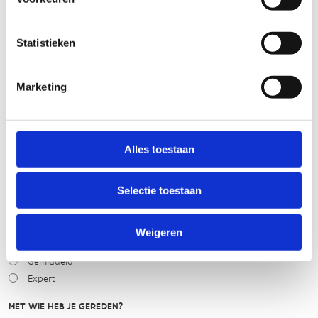
STAAT VAN PARCOURS(ONDERGROND, BEGROEIING, ONDERHOUD)
Statistieken
slecht
goed
Marketing
WEER
Droog
Zonnig
Alles toestaan
Bewolkt
Regen
Selectie toestaan
Winters
NIVEAU
Weigeren
Beginner
Gemiddeld
Expert
MET WIE HEB JE GEREDEN?