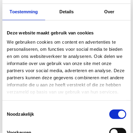
slecht
goed
Toestemming
Details
Over
FYSIEKE INSPANNING
Deze website maakt gebruik van cookies
licht
zwaar
We gebruiken cookies om content en advertenties te
personaliseren, om functies voor social media te bieden
TECHNISCHE MOEILIJKHEIDSGRAAD
en om ons websiteverkeer te analyseren. Ook delen we
informatie over uw gebruik van onze site met onze
partners voor social media, adverteren en analyse. Deze
makkelijk
moeilijk
partners kunnen deze gegevens combineren met andere
informatie die u aan ze heeft verstrekt of die ze hebben
BEWEGWIJZERING
verzameld op basis van uw gebruik van hun services.
TIP:
ontbrekende signalisatie kan je melden via het
Routemeldpunt
Toestemmingsselectie
Noodzakelijk
slecht
goed
Voorkeuren