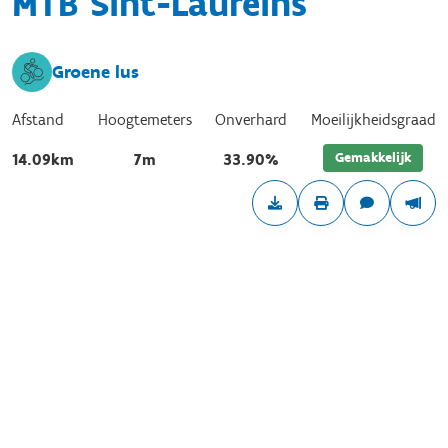
MTB Sint-Laureins
Groene lus
Afstand
Hoogtemeters
Onverhard
Moeilijkheidsgraad
Gemakkelijk
14.09km
7m
33.90%