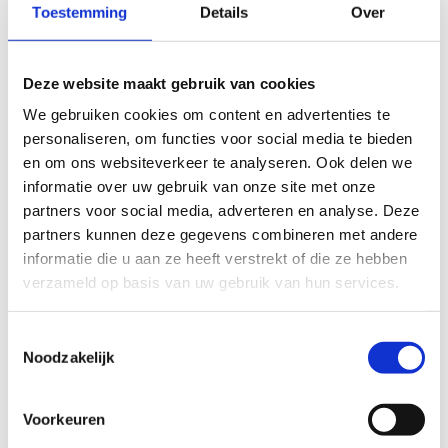
Toestemming
Details
Over
FYSIEKE INSPANNING
Deze website maakt gebruik van cookies
licht
zwaar
We gebruiken cookies om content en advertenties te
TECHNISCHE MOEILIJKHEIDSGRAAD
personaliseren, om functies voor social media te bieden
en om ons websiteverkeer te analyseren. Ook delen we
informatie over uw gebruik van onze site met onze
makkelijk
moeilijk
partners voor social media, adverteren en analyse. Deze
partners kunnen deze gegevens combineren met andere
BEWEGWIJZERING
informatie die u aan ze heeft verstrekt of die ze hebben
TIP:
ontbrekende signalisatie kan je melden via het
verzameld op basis van uw gebruik van hun services.
Routemeldpunt
Toestemmingsselectie
Noodzakelijk
slecht
goed
STAAT VAN PARCOURS(ONDERGROND, BEGROEIING, ONDERHOUD)
Voorkeuren