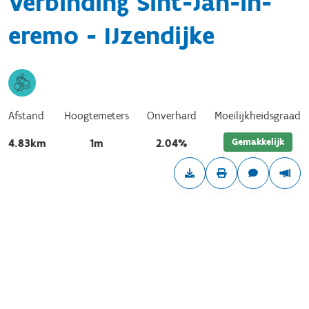
Verbinding Sint-Jan-in-
eremo - IJzendijke
Afstand
Hoogtemeters
Onverhard
Moeilijkheidsgraad
Gemakkelijk
4.83km
1m
2.04%