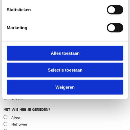
Statistieken
slecht
goed
Marketing
WEER
Droog
Zonnig
Bewolkt
Alles toestaan
Regen
Winters
Selectie toestaan
NIVEAU
Beginner
Weigeren
Gemiddeld
Expert
MET WIE HEB JE GEREDEN?
Alleen
Met twee