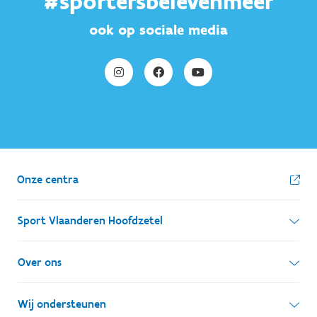
#sportersbelevenmeer
ook op sociale media
Onze centra
Sport Vlaanderen Hoofdzetel
Simon Bolivarlaan 17
Over ons
1000 Brussel
Wie zijn we, wat doen we
Wij ondersteunen
Ondernemingsnummer: BE 0248.142.826