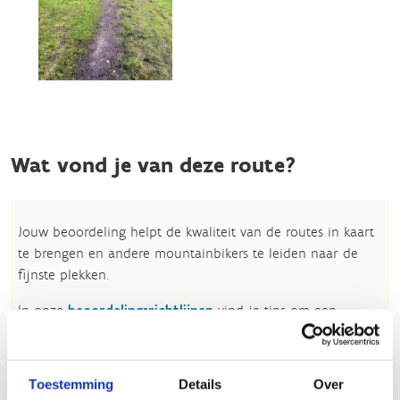
Wat vond je van deze route?
Jouw beoordeling helpt de kwaliteit van de routes in kaart
te brengen en andere mountainbikers te leiden naar de
fijnste plekken.
In onze
beoordelingsrichtlijnen
vind je tips om een
oprecht nuttige beoordeling te schrijven. Respecteer je
onze richtlijnen niet, dan kunnen wij beslissen jouw
beoordelingen te verwijderen. Wij behouden ons het recht
Toestemming
Details
Over
om kleine aanpassingen aan te brengen in het