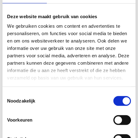
tekstgedeelte van jouw evaluatie zonder de feitelijke
inhoud ervan te veranderen, bijvoorbeeld om taalfouten
Deze website maakt gebruik van cookies
en leesbaarheid te verbeteren.​
We gebruiken cookies om content en advertenties te
Voor meer informatie over onze routestructuren, neem een
personaliseren, om functies voor social media te bieden
kijkje bij de
FAQ
.
en om ons websiteverkeer te analyseren. Ook delen we
informatie over uw gebruik van onze site met onze
Wil je een probleem melden op een route? Ga dan naar
partners voor social media, adverteren en analyse. Deze
het
Routemeldpunt
.
partners kunnen deze gegevens combineren met andere
informatie die u aan ze heeft verstrekt of die ze hebben
Heb je een vraag, contacteer ons via
verzameld op basis van uw gebruik van hun services.
sportievevrijetijd@sport.vlaanderen
.​
Toestemmingsselectie
Noodzakelijk
ALGEMENE BEOORDELING *
Voorkeuren
slecht
goed