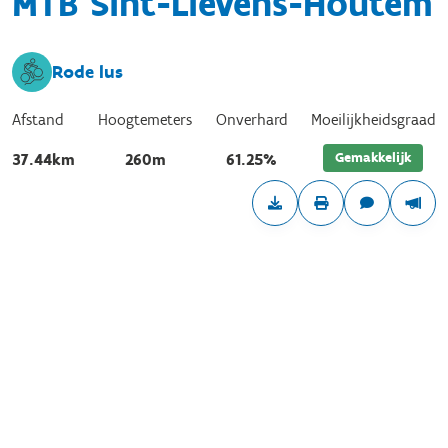
MTB Sint-Lievens-Houtem
Rode lus
Afstand
Hoogtemeters
Onverhard
Moeilijkheidsgraad
Gemakkelijk
37.44km
260m
61.25%