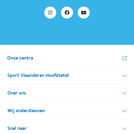
Onze centra
Sport Vlaanderen Hoofdzetel
Simon Bolivarlaan 17
Over ons
1000 Brussel
Wie zijn we, wat doen we
Wij ondersteunen
Ondernemingsnummer: BE 0248.142.826
Onze centra
Postadres
Lokale besturen
Snel naar
Onze sportkampen