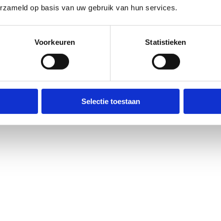
kijkje bij de
FAQ
.
erzameld op basis van uw gebruik van hun services.
et
Routemeldpunt
.
Geen reacties gevonden.
ort.vlaanderen
.​
Voorkeuren
Statistieken
Selectie toestaan