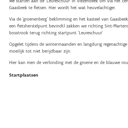
We starten aan de 'Leureschuur' in Vlezenbeek om via het ce
Gaasbeek te fietsen. Hier wordt het wat heuvelachtiger.
Via de 'groenenberg' beklimming en het kasteel van Gaasbeek
een fietsherstelpunt bevindt) zakken we richting Sint-Marte
bosstrook terug richting startpunt 'Leureschuur'
Opgelet tijdens de wintermaanden en langdurig regenachtige
moeilijk tot niet berijdbaar zijn.
Hier kan men de verbinding met de groene en de blauwe rou
Startplaatsen