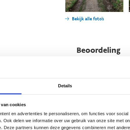
Bekijk alle foto's
Beoordeling
 te brengen en andere
Details
t nuttige beoordeling te
wij beslissen jouw
 van cookies
 om kleine aanpassingen
der de feitelijke inhoud
ent en advertenties te personaliseren, om functies voor social
Nog geen reviews... Zo’n verbo
rheid te verbeteren.​
. Ook delen we informatie over uw gebruik van onze site met on
heeft gewoon nog niemand 
e. Deze partners kunnen deze gegevens combineren met andere i