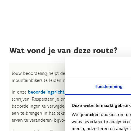
Wat vond je van deze route?
Jouw beoordeling helpt de kwaliteit van de routes in kaart
mountainbikers te leiden naar de fijnste plekken.
Toestemming
In onze
beoordelingsrichtlijnen
vind je tips om een oprech
schrijven. Respecteer je onze richtlijnen niet, dan kunnen 
Deze website maakt gebruik
beoordelingen te verwijderen. Wij behouden ons het recht
aan te brengen in het tekstgedeelte van jouw evaluatie zon
We gebruiken cookies om cont
ervan te veranderen, bijvoorbeeld om taalfouten en leesbaa
websiteverkeer te analyseren
media, adverteren en analys