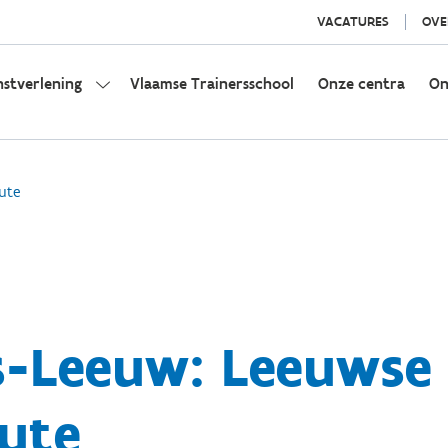
VACATURES
OVE
nstverlening
Vlaamse Trainersschool
Onze centra
On
ute
s-Leeuw: Leeuwse
ute