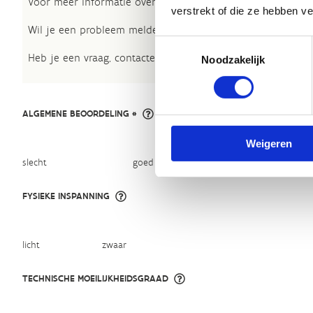
Voor meer informatie over onze routestructuren, neem een 
verstrekt of die ze hebben v
Wil je een probleem melden op een route? Ga dan naar h
Toestemmingsselectie
Heb je een vraag, contacteer ons via
sportievevrijetijd@sp
Noodzakelijk
ALGEMENE BEOORDELING *
Weigeren
slecht
goed
FYSIEKE INSPANNING
licht
zwaar
TECHNISCHE MOEILIJKHEIDSGRAAD