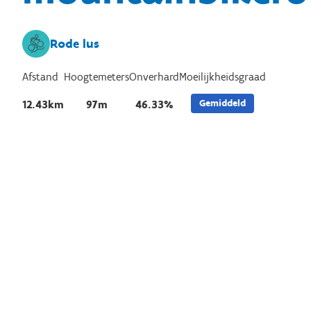
Rode lus
Afstand
Hoogtemeters
Onverhard
Moeilijkheidsgraad
Gemiddeld
12.43km
97m
46.33%