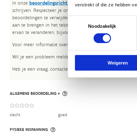
In onze
beoordelingsrichtlijnen
vind je tips om een oprech
verstrekt of die ze hebben v
schrijven. Respecteer je onze richtlijnen niet, dan kunnen 
beoordelingen te verwijderen. Wij behouden ons het recht
Toestemmingsselectie
aan te brengen in het tekstgedeelte van jouw evaluatie zon
Noodzakelijk
ervan te veranderen, bijvoorbeeld om taalfouten en leesbaa
Voor meer informatie over onze routestructuren, neem een 
Wil je een probleem melden op een route? Ga dan naar h
Weigeren
Heb je een vraag, contacteer ons via
sportievevrijetijd@sp
ALGEMENE BEOORDELING *
slecht
goed
FYSIEKE INSPANNING