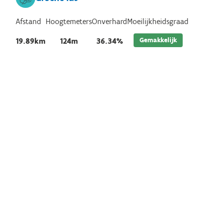
Afstand
Hoogtemeters
Onverhard
Moeilijkheidsgraad
Gemakkelijk
19.89km
124m
36.34%