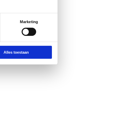
Marketing
rgen parel, of
‘m ontdekt?
Alles toestaan