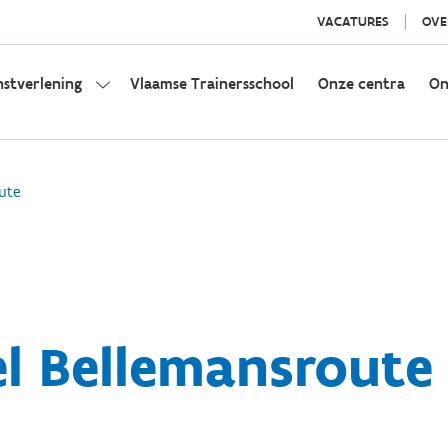
VACATURES
OVE
nstverlening
Vlaamse Trainersschool
Onze centra
On
ute
el Bellemansroute