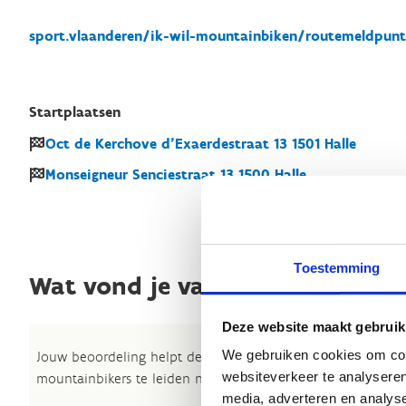
sport.vlaanderen/ik-wil-mountainbiken/routemeldpun
Startplaatsen
Oct de Kerchove d'Exaerdestraat
13
1501
Halle
Monseigneur Senciestraat
13
1500
Halle
Toestemming
Wat vond je van deze route?
Deze website maakt gebruik
We gebruiken cookies om cont
Jouw beoordeling helpt de kwaliteit van de routes in kaart
websiteverkeer te analyseren
mountainbikers te leiden naar de fijnste plekken.
media, adverteren en analys