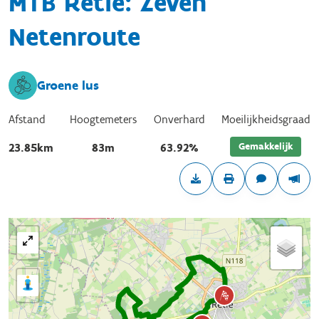
MTB Retie: Zeven
Netenroute
Groene lus
Afstand
Hoogtemeters
Onverhard
Moeilijkheidsgraad
Gemakkelijk
23.85km
83m
63.92%