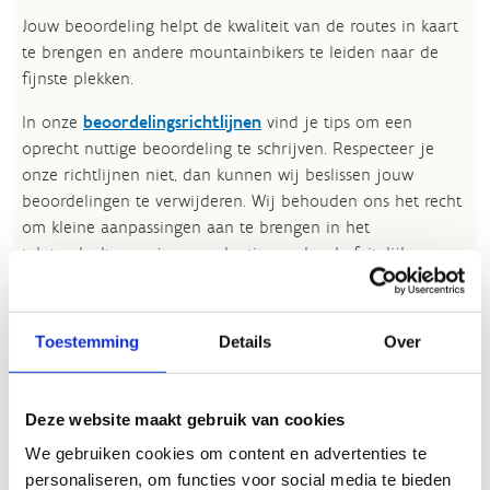
Jouw beoordeling helpt de kwaliteit van de routes in kaart
te brengen en andere mountainbikers te leiden naar de
fijnste plekken.
In onze
beoordelingsrichtlijnen
vind je tips om een
oprecht nuttige beoordeling te schrijven. Respecteer je
onze richtlijnen niet, dan kunnen wij beslissen jouw
beoordelingen te verwijderen. Wij behouden ons het recht
om kleine aanpassingen aan te brengen in het
tekstgedeelte van jouw evaluatie zonder de feitelijke
inhoud ervan te veranderen, bijvoorbeeld om taalfouten
en leesbaarheid te verbeteren.​
Toestemming
Details
Over
Voor meer informatie over onze routestructuren, neem een
kijkje bij de
FAQ
.
Wil je een probleem melden op een route? Ga dan naar
Deze website maakt gebruik van cookies
het
Routemeldpunt
.
We gebruiken cookies om content en advertenties te
personaliseren, om functies voor social media te bieden
Heb je een vraag, contacteer ons via