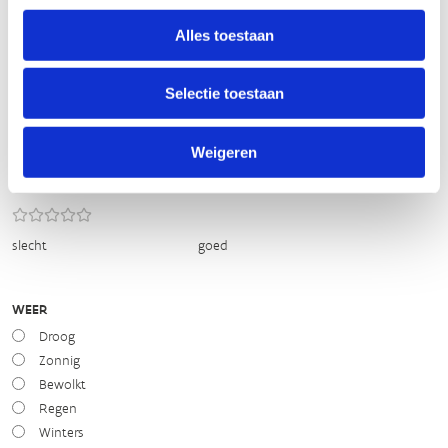
BEWEGWIJZERING
TIP:
ontbrekende signalisatie kan je melden via het
Alles toestaan
Routemeldpunt
Selectie toestaan
slecht
goed
Weigeren
STAAT VAN PARCOURS(ONDERGROND, BEGROEIING, ONDERHOUD)
slecht
goed
WEER
Droog
Zonnig
Bewolkt
Regen
Winters