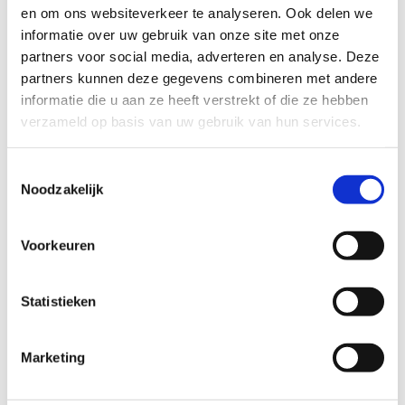
en om ons websiteverkeer te analyseren. Ook delen we
sportievevrijetijd@sport.vlaanderen
.​
informatie over uw gebruik van onze site met onze
partners voor social media, adverteren en analyse. Deze
partners kunnen deze gegevens combineren met andere
ALGEMENE BEOORDELING *
informatie die u aan ze heeft verstrekt of die ze hebben
verzameld op basis van uw gebruik van hun services.
slecht
goed
Toestemmingsselectie
Noodzakelijk
FYSIEKE INSPANNING
Voorkeuren
licht
zwaar
Statistieken
TECHNISCHE MOEILIJKHEIDSGRAAD
Marketing
makkelijk
moeilijk