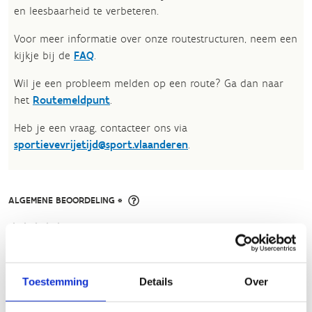
en leesbaarheid te verbeteren.​
Voor meer informatie over onze routestructuren, neem een
kijkje bij de
FAQ
.
Wil je een probleem melden op een route? Ga dan naar
het
Routemeldpunt
.
Heb je een vraag, contacteer ons via
sportievevrijetijd@sport.vlaanderen
.​
ALGEMENE BEOORDELING *
slecht
goed
Toestemming
Details
Over
FYSIEKE INSPANNING