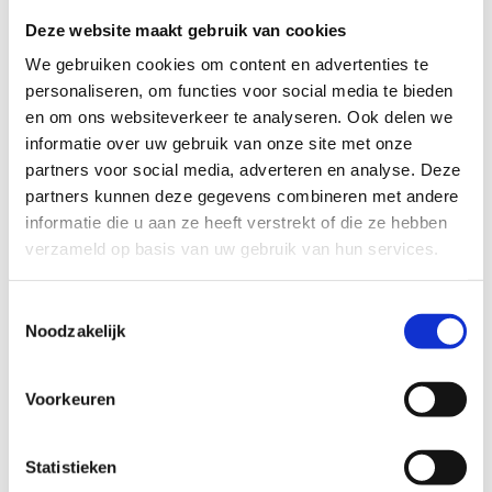
Deze website maakt gebruik van cookies
licht
zwaar
We gebruiken cookies om content en advertenties te
TECHNISCHE MOEILIJKHEIDSGRAAD
personaliseren, om functies voor social media te bieden
en om ons websiteverkeer te analyseren. Ook delen we
informatie over uw gebruik van onze site met onze
makkelijk
moeilijk
partners voor social media, adverteren en analyse. Deze
partners kunnen deze gegevens combineren met andere
BEWEGWIJZERING
informatie die u aan ze heeft verstrekt of die ze hebben
TIP:
ontbrekende signalisatie kan je melden via het
verzameld op basis van uw gebruik van hun services.
Routemeldpunt
Toestemmingsselectie
Noodzakelijk
slecht
goed
STAAT VAN PARCOURS(ONDERGROND, BEGROEIING, ONDERHOUD)
Voorkeuren
Statistieken
slecht
goed