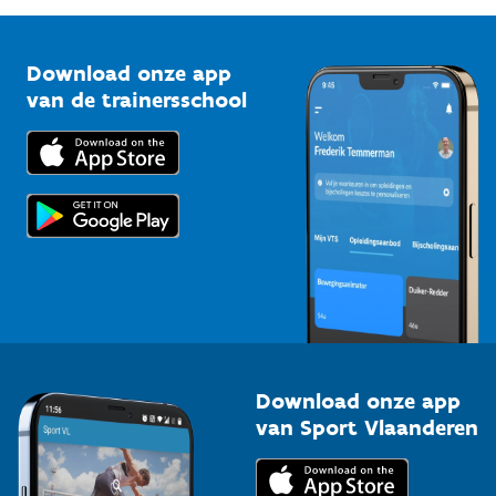
G-sport
Vlaamse Trainersschool
Sportclubs
Kennisplatform
Download onze app
Bedrijven
van de trainersschool
Downloads
Trainers en begeleiders
Voor de pers
Scholen
Topsporters
Organisatoren van sportevenementen
Download onze app
van Sport Vlaanderen