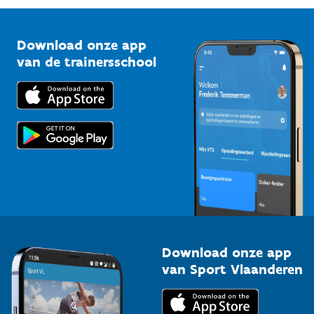
Vlaamse Trainersschool
Sportclubs
Kennisplatform
Download onze app
Bedrijven
van de trainersschool
Downloads
Trainers en begeleiders
Voor de pers
Scholen
Topsporters
Organisatoren van sportevenementen
Download onze app
van Sport Vlaanderen