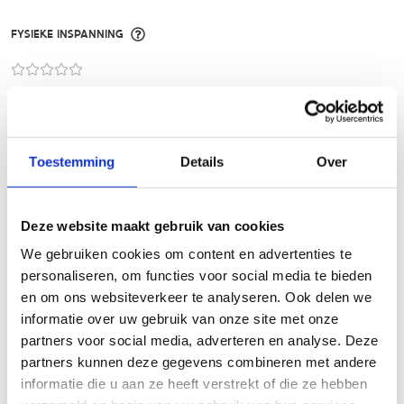
FYSIEKE INSPANNING
licht
zwaar
TECHNISCHE MOEILIJKHEIDSGRAAD
Toestemming
Details
Over
makkelijk
moeilijk
Deze website maakt gebruik van cookies
BEWEGWIJZERING
We gebruiken cookies om content en advertenties te
TIP:
ontbrekende signalisatie kan je melden via het
personaliseren, om functies voor social media te bieden
Routemeldpunt
en om ons websiteverkeer te analyseren. Ook delen we
informatie over uw gebruik van onze site met onze
partners voor social media, adverteren en analyse. Deze
slecht
goed
partners kunnen deze gegevens combineren met andere
informatie die u aan ze heeft verstrekt of die ze hebben
STAAT VAN PARCOURS(ONDERGROND, BEGROEIING, ONDERHOUD)