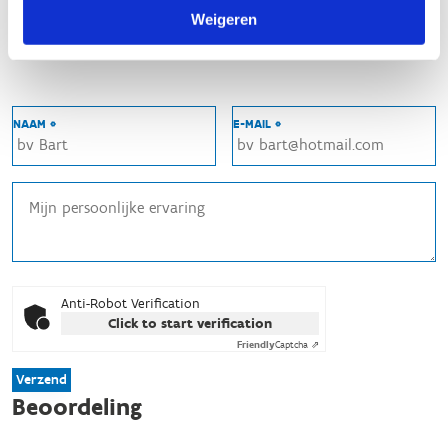
Met twee
Weigeren
In groep
JE GEGEVENS
NAAM *
E-MAIL *
Anti-Robot Verification
Click to start verification
Friendly
Captcha ⇗
Verzend
Beoordeling