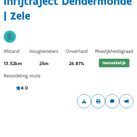
Inrijtraject Dendermonde
| Zele
Afstand
Hoogtemeters
Onverhard
Moeilijkheidsgraad
Gemakkelijk
13.52km
25m
26.81%
Beoordeling route
4.0