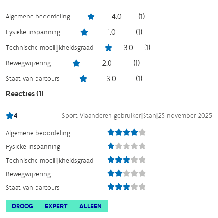
4.0
(
1
)
Algemene beoordeling
1.0
(
1
)
Fysieke inspanning
3.0
(
1
)
Technische moeilijkheidsgraad
2.0
(
1
)
Bewegwijzering
3.0
(
1
)
Staat van parcours
Reacties (
1
)
4
Sport Vlaanderen gebruiker
||
Stan
||
25 november 2025
Algemene beoordeling
Fysieke inspanning
Technische moeilijkheidsgraad
Bewegwijzering
Staat van parcours
DROOG
EXPERT
ALLEEN