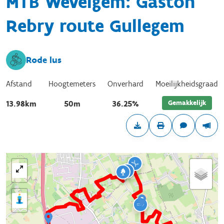
MTB Wevelgem: Gaston
Rebry route Gullegem
Rode lus
Afstand
Hoogtemeters
Onverhard
Moeilijkheidsgraad
Gemakkelijk
13.98km
50m
36.25%