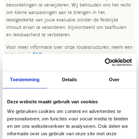
beoordelingen te verwijderen. Wij behouden ons het recht
om kleine aanpassingen aan te brengen in het
tekstgedeelte van jouw evaluatie zonder de feitelijke
inhoud ervan te veranderen, bijvoorbeeld om taalfouten
en leesbaarheid te verbeteren.​
Voor meer informatie over onze routestructuren, neem een
kijkje bij de
FAQ
.
Wil je een probleem melden op een route? Ga dan naar
het
Routemeldpunt
.
Toestemming
Details
Over
Heb je een vraag, contacteer ons via
sportievevrijetijd@sport.vlaanderen
.​
Deze website maakt gebruik van cookies
We gebruiken cookies om content en advertenties te
personaliseren, om functies voor social media te bieden
ALGEMENE BEOORDELING *
en om ons websiteverkeer te analyseren. Ook delen we
informatie over uw gebruik van onze site met onze