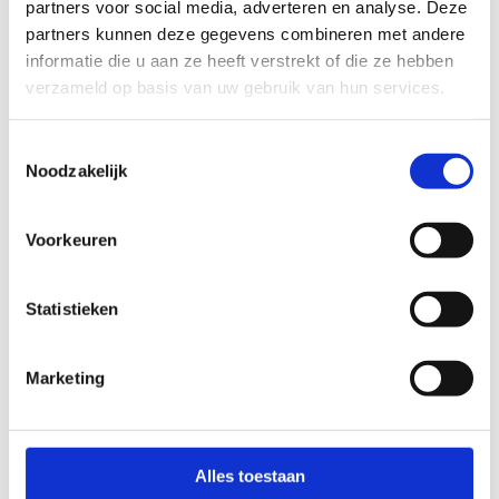
slecht
goed
partners voor social media, adverteren en analyse. Deze
partners kunnen deze gegevens combineren met andere
FYSIEKE INSPANNING
informatie die u aan ze heeft verstrekt of die ze hebben
verzameld op basis van uw gebruik van hun services.
licht
zwaar
Toestemmingsselectie
Noodzakelijk
TECHNISCHE MOEILIJKHEIDSGRAAD
Voorkeuren
makkelijk
moeilijk
Statistieken
BEWEGWIJZERING
TIP:
ontbrekende signalisatie kan je melden via het
Routemeldpunt
Marketing
slecht
goed
Alles toestaan