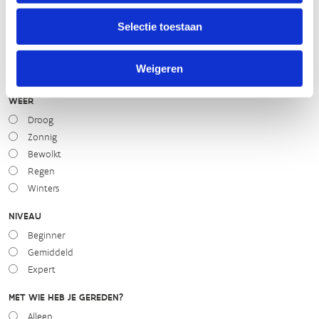
STAAT VAN PARCOURS(ONDERGROND, BEGROEIING, ONDERHOUD)
Selectie toestaan
slecht
goed
Weigeren
WEER
Droog
Zonnig
Bewolkt
Regen
Winters
NIVEAU
Beginner
Gemiddeld
Expert
MET WIE HEB JE GEREDEN?
Alleen