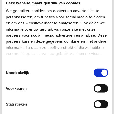
Deze website maakt gebruik van cookies
We gebruiken cookies om content en advertenties te
licht
zwaar
personaliseren, om functies voor social media te bieden
en om ons websiteverkeer te analyseren. Ook delen we
TECHNISCHE MOEILIJKHEIDSGRAAD
informatie over uw gebruik van onze site met onze
partners voor social media, adverteren en analyse. Deze
partners kunnen deze gegevens combineren met andere
makkelijk
moeilijk
informatie die u aan ze heeft verstrekt of die ze hebben
verzameld op basis van uw gebruik van hun services.
BEWEGWIJZERING
TIP:
ontbrekende signalisatie kan je melden via het
Toestemmingsselectie
Routemeldpunt
Noodzakelijk
slecht
goed
Voorkeuren
STAAT VAN PARCOURS(ONDERGROND, BEGROEIING, ONDERHOUD)
Statistieken