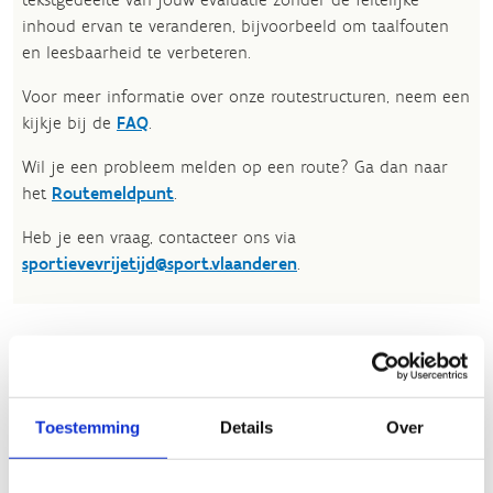
inhoud ervan te veranderen, bijvoorbeeld om taalfouten
en leesbaarheid te verbeteren.​
Voor meer informatie over onze routestructuren, neem een
kijkje bij de
FAQ
.
Wil je een probleem melden op een route? Ga dan naar
het
Routemeldpunt
.
Heb je een vraag, contacteer ons via
sportievevrijetijd@sport.vlaanderen
.​
ALGEMENE BEOORDELING *
Toestemming
Details
Over
slecht
goed
FYSIEKE INSPANNING