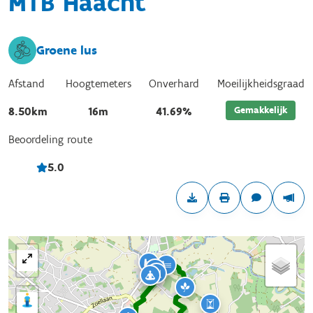
MTB Haacht
Groene lus
Afstand
Hoogtemeters
Onverhard
Moeilijkheidsgraad
Gemakkelijk
8.50km
16m
41.69%
Beoordeling route
5.0