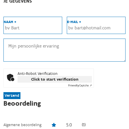
JE GEGEVENS
NAAM *
E-MAIL *
Anti-Robot Verification
Click to start verification
Friendly
Captcha ⇗
Verzend
Beoordeling
5.0
(
1
)
Algemene beoordeling