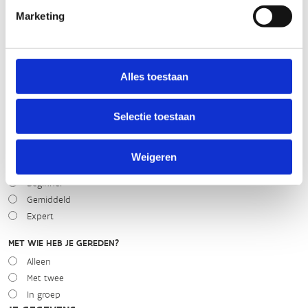
slecht
goed
Marketing
WEER
Droog
Alles toestaan
Zonnig
Bewolkt
Selectie toestaan
Regen
Winters
Weigeren
NIVEAU
Beginner
Gemiddeld
Expert
MET WIE HEB JE GEREDEN?
Alleen
Met twee
In groep