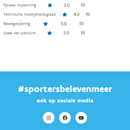
3.0
(
1
)
Fysieke inspanning
4.0
(
1
)
Technische moeilijkheidsgraad
5.0
(
1
)
Bewegwijzering
5.0
(
1
)
Staat van parcours
#sportersbelevenmeer
ook op sociale media