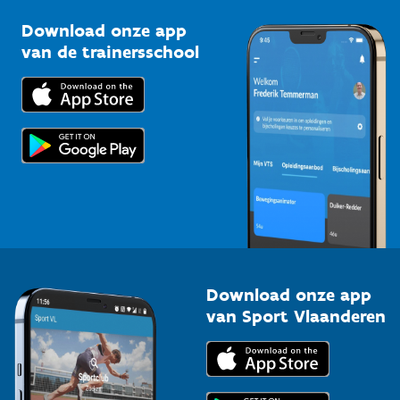
Sportclubs
Kennisplatform
Download onze app
Bedrijven
van de trainersschool
Downloads
Trainers en begeleiders
Voor de pers
Scholen
Topsporters
Organisatoren van sportevenementen
Download onze app
van Sport Vlaanderen