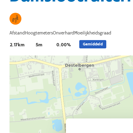
Afstand
Hoogtemeters
Onverhard
Moeilijkheidsgraad
Gemiddeld
2.17km
5m
0.00%