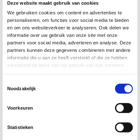
Deze website maakt gebruik van cookies
TECHNISCHE MOEILIJKHEIDSGRAAD
We gebruiken cookies om content en advertenties te
personaliseren, om functies voor social media te bieden
en om ons websiteverkeer te analyseren. Ook delen we
makkelijk
moeilijk
informatie over uw gebruik van onze site met onze
partners voor social media, adverteren en analyse. Deze
BEWEGWIJZERING
partners kunnen deze gegevens combineren met andere
TIP:
ontbrekende signalisatie kan je melden via het
informatie die u aan ze heeft verstrekt of die ze hebben
Routemeldpunt
verzameld op basis van uw gebruik van hun services.
Toestemmingsselectie
slecht
goed
Noodzakelijk
STAAT VAN PARCOURS(ONDERGROND, BEGROEIING, ONDERHOUD)
Voorkeuren
slecht
goed
Statistieken