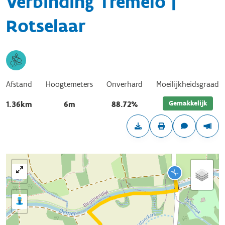
Verbinding Tremelo |
Rotselaar
Afstand
Hoogtemeters
Onverhard
Moeilijkheidsgraad
Gemakkelijk
1.36km
6m
88.72%