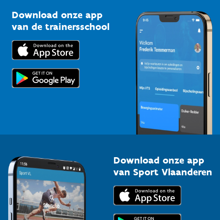
Sportclubs
Kennisplatform
Download onze app
Bedrijven
van de trainersschool
Downloads
Trainers en begeleiders
Voor de pers
Scholen
Topsporters
Organisatoren van sportevenementen
Download onze app
van Sport Vlaanderen