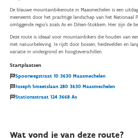
De blauwe mountainbikeroute in Maasmechelen is een uitdage
meeneemt door het prachtige landschap van het Nationaal 
omliggende regio’s zoals As en Dilsen-Stokkem. Hier zijn de b
Deze route is ideaal voor mountainbikers die houden van ee
met natuurbeleving. Je rijdt door bossen, heidevelden en la
variatie in ondergrond en hoogteverschillen.
Startplaatsen
Spoorwegstraat
10
3630
Maasmechelen
Joseph Smeetslaan
280
3630
Maasmechelen
Stationsstraat
124
3668
As
Wat vond je van deze route?