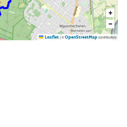
+
−
Leaflet
OpenStreetMap
|
©
contributors