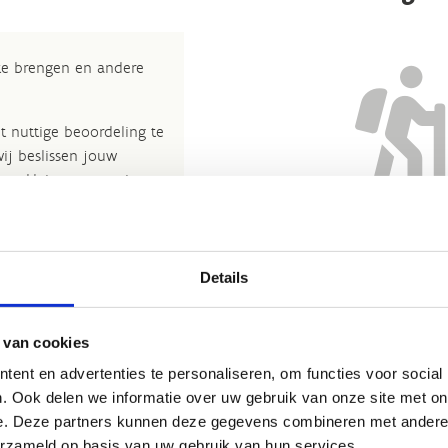
 te brengen en andere
t nuttige beoordeling te
wij beslissen jouw
 om kleine aanpassingen
der de feitelijke inhoud
Nog geen reviews... Zo’n verbo
rheid te verbeteren.​
heeft gewoon nog niemand 
kijkje bij de
FAQ
.
Details
et
Routemeldpunt
.
 van cookies
ort.vlaanderen
.​
ent en advertenties te personaliseren, om functies voor social
. Ook delen we informatie over uw gebruik van onze site met on
e. Deze partners kunnen deze gegevens combineren met andere i
erzameld op basis van uw gebruik van hun services.