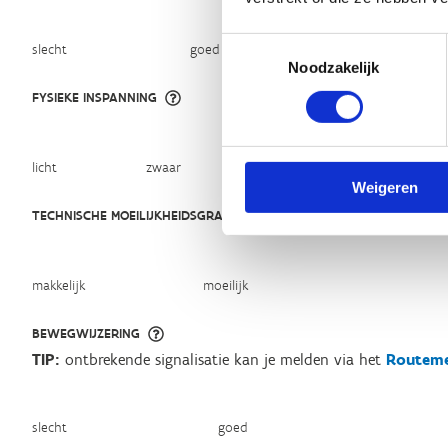
Toestemmingsselectie
slecht
goed
Noodzakelijk
FYSIEKE INSPANNING
licht
zwaar
Weigeren
TECHNISCHE MOEILIJKHEIDSGRAAD
makkelijk
moeilijk
BEWEGWIJZERING
TIP:
ontbrekende signalisatie kan je melden via het
Routeme
slecht
goed