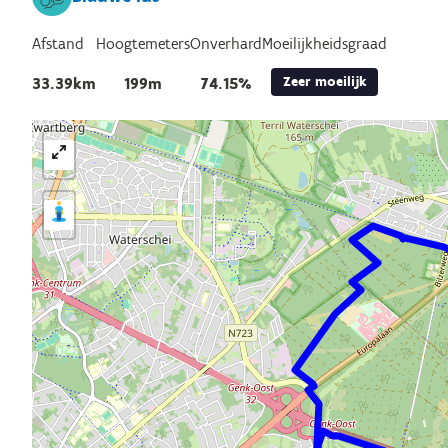
Afstand
Hoogtemeters
Onverhard
Moeilijkheidsgraad
Zeer moeilijk
33.39km
199m
74.15%