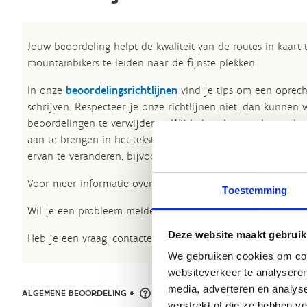
Jouw beoordeling helpt de kwaliteit van de routes in kaart
mountainbikers te leiden naar de fijnste plekken.
In onze
beoordelingsrichtlijnen
vind je tips om een oprech
schrijven. Respecteer je onze richtlijnen niet, dan kunnen 
beoordelingen te verwijderen. Wij behouden ons het recht
aan te brengen in het tekstgedeelte van jouw evaluatie zon
ervan te veranderen, bijvoorbeeld om taalfouten en leesbaa
Voor meer informatie over onze routestructuren, neem een 
Toestemming
Wil je een probleem melden op een route? Ga dan naar h
Deze website maakt gebruik
Heb je een vraag, contacteer ons via
sportievevrijetijd@sp
We gebruiken cookies om cont
websiteverkeer te analyseren
media, adverteren en analys
ALGEMENE BEOORDELING *
verstrekt of die ze hebben v