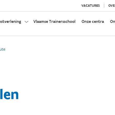
VACATURES
OVE
nstverlening
Vlaamse Trainersschool
Onze centra
On
ute
len