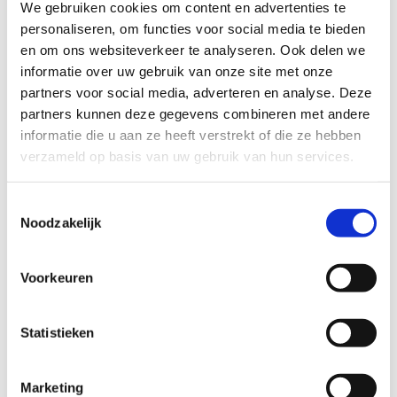
We gebruiken cookies om content en advertenties te
Deze route is volledig toegankelijk voor zowel ruiters als
personaliseren, om functies voor social media te bieden
menners en biedt vier bewegwijzerde lussen van 15, 22, 32 en
en om ons websiteverkeer te analyseren. Ook delen we
35 km. Deze lussen bestaan voor respectievelijk 59%, 64%,
informatie over uw gebruik van onze site met onze
62% en 74% uit onverharde paden. Je kunt naar eigen wens
partners voor social media, adverteren en analyse. Deze
combinaties maken en zo het rustige grensgebied met zijn
partners kunnen deze gegevens combineren met andere
prachtige polder- en krekenlandschap ontdekken.
informatie die u aan ze heeft verstrekt of die ze hebben
verzameld op basis van uw gebruik van hun services.
Tijdens je tocht maak je kennis met de schitterende
natuurlandschappen in de vijf deelgemeenten van Sint-
Toestemmingsselectie
Laureins. Op de twee langste lussen geniet je zelfs van het
Noodzakelijk
uitgestrekte landschap in Zeeuws-Vlaanderen.
Meer dan honderd kilometer aan ruiter- en menplezier
Voorkeuren
wacht hier op jou!
Startplaatsen
Statistieken
Sint-Jansstraat
132
9982
Sint-Laureins
Marketing