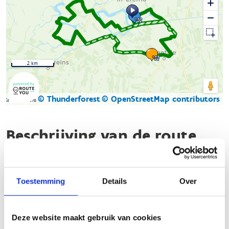
2 km
© Thunderforest
© OpenStreetMap contributors
Kaartgegevens
Beschrijving van de route
Start je avontuur bij het provinciaal sportcentrum De
Boerekreek, waar alle faciliteiten voor zowel paard als ruiter
Toestemming
Details
Over
aanwezig zijn. Onderweg zijn er meerdere rustplaatsen, zoals
de gezellige Roste Muis aan de Oudemanskreek en Fred’s Café
langs het Leopoldkanaal, waar je met je paard van harte
Deze website maakt gebruik van cookies
welkom bent.