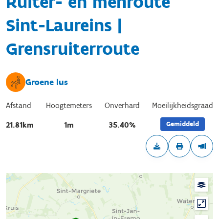
Ruiter- en menroute
Sint-Laureins |
Grensruiterroute
Groene lus
Afstand
Hoogtemeters
Onverhard
Moeilijkheidsgraad
Gemiddeld
21.81km
1m
35.40%