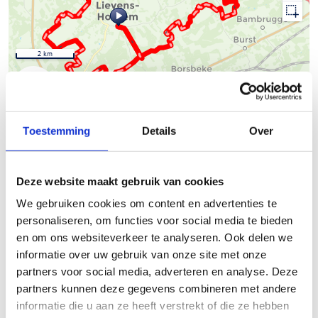
2 km
© Thunderforest
© OpenStreetMap contributors
Kaartgegevens
Toestemming
Details
Over
Beschrijving van de route
Deze website maakt gebruik van cookies
De
Jaarmarktroute
start vanaf de parking Hofkouter, vlak
We gebruiken cookies om content en advertenties te
aan de markt.
personaliseren, om functies voor social media te bieden
en om ons websiteverkeer te analyseren. Ook delen we
Zowel menners als ruiters kunnen kiezen uit drie
informatie over uw gebruik van onze site met onze
bewegwijzerde lussen van 13, 26 en 37 km, waarvan
partners voor social media, adverteren en analyse. Deze
respectievelijk 50%, 54% en 55% uit onverhard terrein
partners kunnen deze gegevens combineren met andere
bestaat.
informatie die u aan ze heeft verstrekt of die ze hebben
Wanneer je de grootste lus rijdt, kom je door alle