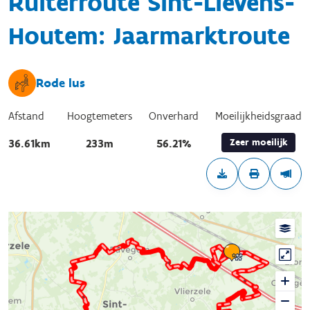
Ruiterroute Sint-Lievens-
Houtem: Jaarmarktroute
Rode lus
Afstand
Hoogtemeters
Onverhard
Moeilijkheidsgraad
Zeer moeilijk
36.61km
233m
56.21%