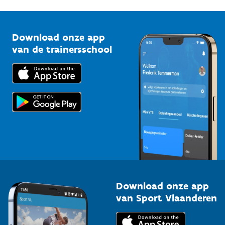
G-sport
Vlaamse Trainersschool
Sportclubs
Kennisplatform
Download onze app
Bedrijven
van de trainersschool
Downloads
Trainers en begeleiders
Voor de pers
Scholen
Topsporters
Organisatoren van sportevenementen
Download onze app
van Sport Vlaanderen