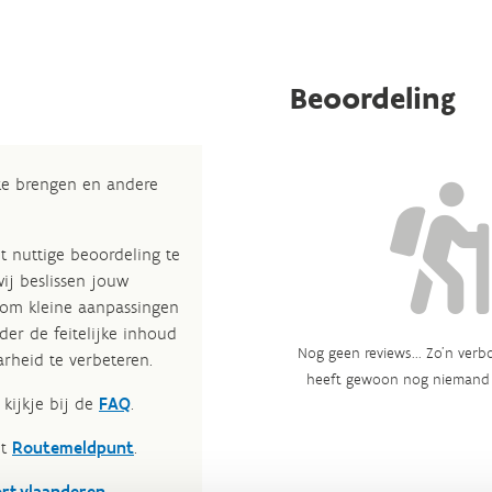
Beoordeling
 te brengen en andere
t nuttige beoordeling te
wij beslissen jouw
 om kleine aanpassingen
der de feitelijke inhoud
Nog geen reviews... Zo’n verbo
rheid te verbeteren.​
heeft gewoon nog niemand 
kijkje bij de
FAQ
.
et
Routemeldpunt
.
ort.vlaanderen
.​