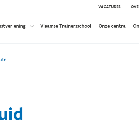
VACATURES
OVE
nstverlening
Vlaamse Trainersschool
Onze centra
On
ute
uid