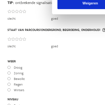
TIP:
ontbrekende signalisatie kan je melden via het
Routeme
Weigeren
slecht
goed
STAAT VAN PARCOURS(ONDERGROND, BEGROEIING, ONDERHOUD)
slecht
goed
WEER
Droog
Zonnig
Bewolkt
Regen
Winters
NIVEAU