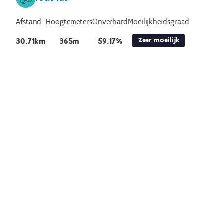
Afstand
Hoogtemeters
Onverhard
Moeilijkheidsgraad
Zeer moeilijk
30.71km
365m
59.17%