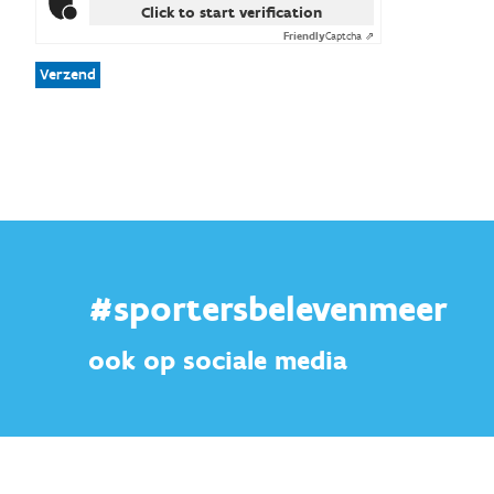
Click to start verification
Friendly
Captcha ⇗
Verzend
#sportersbelevenmeer
ook op sociale media