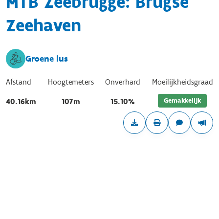
MTB Zeebrugge: Brugse
Zeehaven
Groene lus
Afstand
Hoogtemeters
Onverhard
Moeilijkheidsgraad
Gemakkelijk
40.16km
107m
15.10%