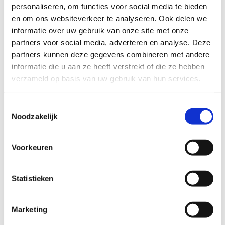
het
Routemeldpunt
.
personaliseren, om functies voor social media te bieden
en om ons websiteverkeer te analyseren. Ook delen we
Heb je een vraag, contacteer ons via
informatie over uw gebruik van onze site met onze
sportievevrijetijd@sport.vlaanderen
.​
partners voor social media, adverteren en analyse. Deze
partners kunnen deze gegevens combineren met andere
informatie die u aan ze heeft verstrekt of die ze hebben
ALGEMENE BEOORDELING *
verzameld op basis van uw gebruik van hun services.
Toestemmingsselectie
slecht
goed
Noodzakelijk
FYSIEKE INSPANNING
Voorkeuren
licht
zwaar
Statistieken
TECHNISCHE MOEILIJKHEIDSGRAAD
Marketing