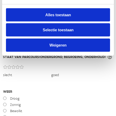
makkelijk
moeilijk
BEWEGWIJZERING
Alles toestaan
TIP:
ontbrekende signalisatie kan je melden via het
Routemeldpunt
Selectie toestaan
slecht
goed
Weigeren
STAAT VAN PARCOURS(ONDERGROND, BEGROEIING, ONDERHOUD)
slecht
goed
WEER
Droog
Zonnig
Bewolkt