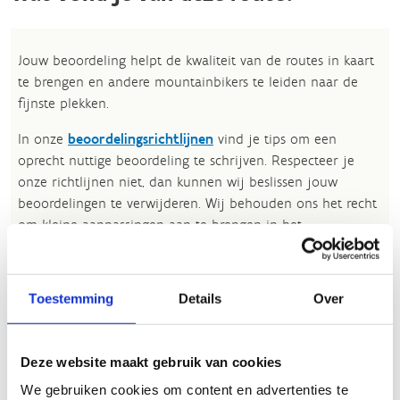
Jouw beoordeling helpt de kwaliteit van de routes in kaart
te brengen en andere mountainbikers te leiden naar de
fijnste plekken.
In onze
beoordelingsrichtlijnen
vind je tips om een
oprecht nuttige beoordeling te schrijven. Respecteer je
onze richtlijnen niet, dan kunnen wij beslissen jouw
beoordelingen te verwijderen. Wij behouden ons het recht
om kleine aanpassingen aan te brengen in het
tekstgedeelte van jouw evaluatie zonder de feitelijke
inhoud ervan te veranderen, bijvoorbeeld om taalfouten
en leesbaarheid te verbeteren.​
Toestemming
Details
Over
Voor meer informatie over onze routestructuren, neem een
kijkje bij de
FAQ
.
Deze website maakt gebruik van cookies
Wil je een probleem melden op een route? Ga dan naar
We gebruiken cookies om content en advertenties te