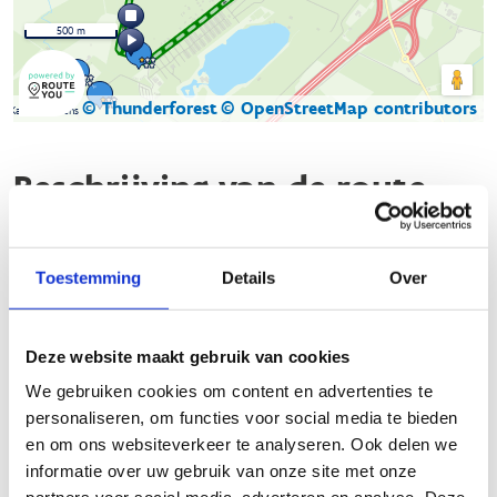
500 m
© Thunderforest
© OpenStreetMap contributors
Kaartgegevens
Beschrijving van de route
Ontdek de prachtige vaste looproute in de gemeente Lille,
waar natuur en sport samenkomen!
Toestemming
Details
Over
De looproute bestaat uit drie lussen van 4 à 5 kilometer die
onderling verbonden zijn. Deze overwegend onverharde
Deze website maakt gebruik van cookies
paden bieden een gevarieerd parcours doorheen groene
We gebruiken cookies om content en advertenties te
landschappen, ideaal voor zowel beginnende als ervaren
personaliseren, om functies voor social media te bieden
lopers.
en om ons websiteverkeer te analyseren. Ook delen we
De route van Lille is verbonden met die van Beerse en
informatie over uw gebruik van onze site met onze
Vosselaar, waardoor er een parcours van meer dan 20