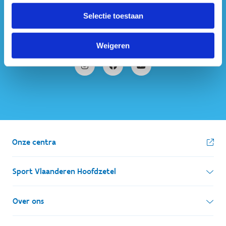
#sportersbelevenmeer
Selectie toestaan
ook op sociale media
Weigeren
Onze centra
Sport Vlaanderen Hoofdzetel
Simon Bolivarlaan 17
Over ons
1000 Brussel