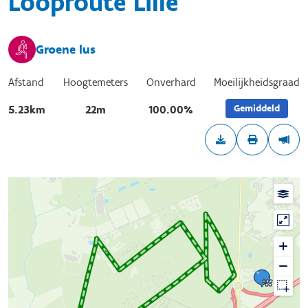
Looproute Lille
Groene lus
Afstand
Hoogtemeters
Onverhard
Moeilijkheidsgraad
Gemiddeld
5.23km
22m
100.00%