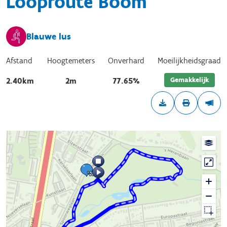
Looproute Boom
Blauwe lus
Afstand
Hoogtemeters
Onverhard
Moeilijkheidsgraad
Gemakkelijk
2.40km
2m
77.65%