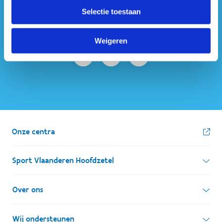
#sportersbelevenmeer
Selectie toestaan
ook op sociale media
Weigeren
Onze centra
Sport Vlaanderen Hoofdzetel
Simon Bolivarlaan 17
Over ons
1000 Brussel
Wie zijn we, wat doen we
Wij ondersteunen