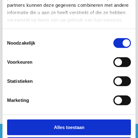
Als je beide lussen combineert, kun je een totale afstand van
partners kunnen deze gegevens combineren met andere
5 km lopen. De startzuil voor beide routes bevindt zich aan
informatie die u aan ze heeft verstrekt of die ze hebben
de sportdienst in het park.
verzameld op basis van uw gebruik van hun services.
Veel plezier met lopen!
Toestemmingsselectie
Noodzakelijk
Startplaatsen
Acacialaan
7
2850
Boom
Voorkeuren
Statistieken
Marketing
Alles toestaan