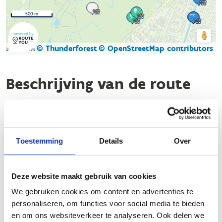
500 m
© Thunderforest
© OpenStreetMap contributors
Kaartgegevens
Beschrijving van de route
De rode lus van de looproute in Schoten is een populaire
route voor lopers. Deze route is ongeveer 4,14 km lang en
biedt een mooie mix van verharde en onverharde paden. De
Toestemming
Details
Over
route is goed bewegwijzerd, zodat je gemakkelijk je weg kunt
vinden.
Deze website maakt gebruik van cookies
Startplaatsen
We gebruiken cookies om content en advertenties te
Eksterdreef
6
2900
Schoten
personaliseren, om functies voor social media te bieden
en om ons websiteverkeer te analyseren. Ook delen we