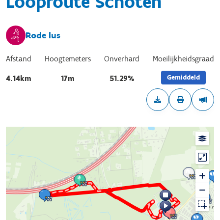
Looproute Schoten
Rode lus
Afstand
Hoogtemeters
Onverhard
Moeilijkheidsgraad
Gemiddeld
4.14km
17m
51.29%