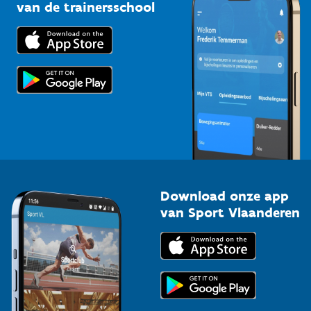
Bedrijven
van de trainersschool
Downloads
Trainers en begeleiders
Voor de pers
Scholen
Topsporters
Organisatoren van sportevenementen
Download onze app
van Sport Vlaanderen