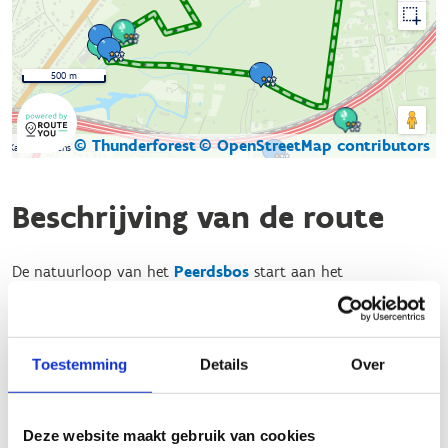
500 m
© Thunderforest
© OpenStreetMap contributors
Kaartgegevens
Beschrijving van de route
De natuurloop van het
Peerdsbos
start aan het
Sportcentrum Peerdsbos of aan de centrale parking aan de
Melkerij.
Daar vertrek je aan een historisch schuilhutje en de
Toestemming
Details
Over
naastgelegen gerestaureerde Bremdonckhoeve. Het parcours
leidt je vervolgens over een afstand van 5,1 km door het
prachtige Peerdsbos. Het reliëf is vlak en het parcours vraagt
Deze website maakt gebruik van cookies