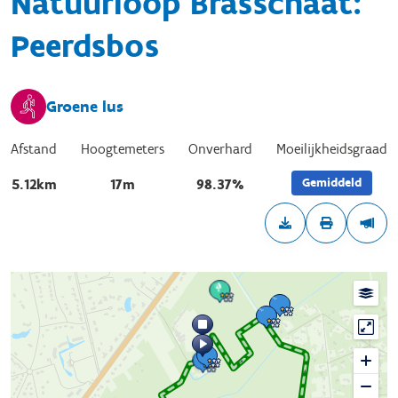
Natuurloop Brasschaat:
Peerdsbos
Groene lus
Afstand
Hoogtemeters
Onverhard
Moeilijkheidsgraad
Gemiddeld
5.12km
17m
98.37%