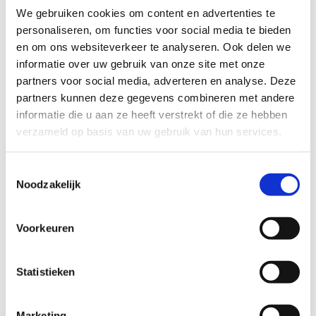
geen specifieke behendigheid. De ondergrond is ideaal om te
We gebruiken cookies om content en advertenties te
lopen, en bestaat grotendeels uit zand- en grindwegen. Die
personaliseren, om functies voor social media te bieden
zijn over het algemeen goed beloopbaar en slechts bij echt
en om ons websiteverkeer te analyseren. Ook delen we
regenweer op sommige plaatsen wat modderig.
informatie over uw gebruik van onze site met onze
partners voor social media, adverteren en analyse. Deze
Heb je aan 5 km niet genoeg? Geen probleem, er werden
partners kunnen deze gegevens combineren met andere
verbindingslussen voorzien naar looproutes in het Park van
informatie die u aan ze heeft verstrekt of die ze hebben
Brasschaat en ook naar Schoten. Combineer je de
verzameld op basis van uw gebruik van hun services.
verschillende aangeduide looppaden, dan kom je al snel aan
meer dan 15 km onverharde en natuurlijke paden in de
verstedelijkte rand van Antwerpen.
Toestemmingsselectie
Noodzakelijk
Startplaatsen
Bredabaan
93
2930
Brasschaat
Voorkeuren
Bredabaan
31
2930
Brasschaat
Statistieken
Gemeentepark
2930
Brasschaat
Bredabaan
31
2930
Brasschaat
Marketing