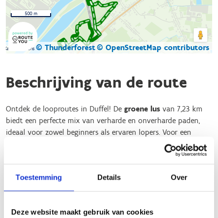
500 m
© Thunderforest
© OpenStreetMap contributors
Kaartgegevens
Beschrijving van de route
Ontdek de looproutes in Duffel! De
groene lus
van 7,23 km
biedt een perfecte mix van verharde en onverharde paden,
ideaal voor zowel beginners als ervaren lopers. Voor een
kortere, snelle loop is de
blauwe lus
van 5 km perfect. Zoek je
een uitdaging? Probeer dan de
rode lus
van 10 km.
Of je nu een ontspannen jog wilt doen of je grenzen wilt
Toestemming
Details
Over
verleggen, er is een route voor iedereen. De goed onderhouden
en bewegwijzerde paden zorgen voor een veilige en
aangename loopervaring. Trek je loopschoenen aan en ervaar
Deze website maakt gebruik van cookies