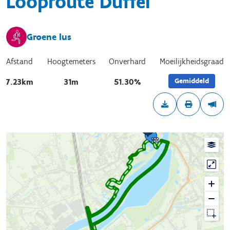
Looproute Duffel
Groene lus
Afstand
Hoogtemeters
Onverhard
Moeilijkheidsgraad
Gemiddeld
7.23km
31m
51.30%