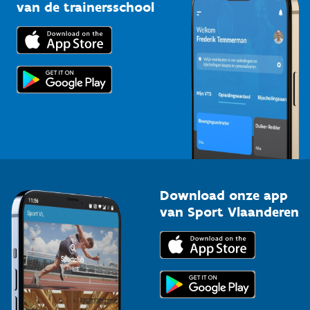
Bedrijven
van de trainersschool
Downloads
Trainers en begeleiders
Voor de pers
Scholen
Topsporters
Organisatoren van sportevenementen
Download onze app
van Sport Vlaanderen