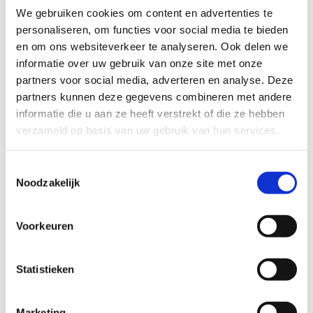
de diversiteit van deze routes die starten in het centrum van
We gebruiken cookies om content en advertenties te
Duffel!
personaliseren, om functies voor social media te bieden
en om ons websiteverkeer te analyseren. Ook delen we
Startplaatsen
informatie over uw gebruik van onze site met onze
Hondiuslaan
2570
Duffel
partners voor social media, adverteren en analyse. Deze
partners kunnen deze gegevens combineren met andere
informatie die u aan ze heeft verstrekt of die ze hebben
verzameld op basis van uw gebruik van hun services.
Toestemmingsselectie
Noodzakelijk
Voorkeuren
Statistieken
Marketing