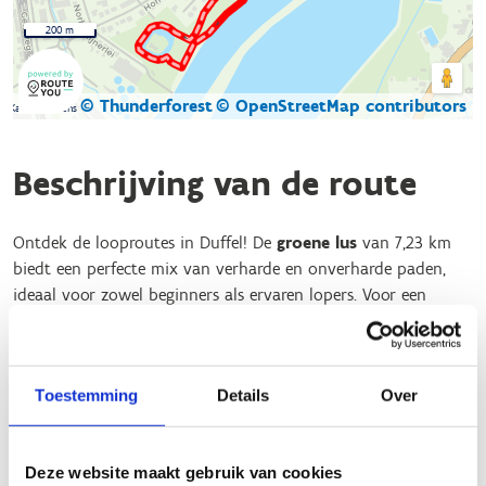
200 m
© Thunderforest
© OpenStreetMap contributors
Kaartgegevens
Beschrijving van de route
Ontdek de looproutes in Duffel! De
groene lus
van 7,23 km
biedt een perfecte mix van verharde en onverharde paden,
ideaal voor zowel beginners als ervaren lopers. Voor een
kortere, snelle loop is de
blauwe lus
van 5 km perfect. Zoek je
een uitdaging? Probeer dan de
rode lus
van 10 km.
Of je nu een ontspannen jog wilt doen of je grenzen wilt
Toestemming
Details
Over
verleggen, er is een route voor iedereen. De goed onderhouden
en bewegwijzerde paden zorgen voor een veilige en
aangename loopervaring. Trek je loopschoenen aan en ervaar
Deze website maakt gebruik van cookies