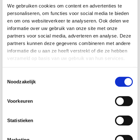
de diversiteit van deze routes die starten in het centrum van
We gebruiken cookies om content en advertenties te
Duffel!
personaliseren, om functies voor social media te bieden
en om ons websiteverkeer te analyseren. Ook delen we
Startplaatsen
informatie over uw gebruik van onze site met onze
Hondiuslaan
2570
Duffel
partners voor social media, adverteren en analyse. Deze
partners kunnen deze gegevens combineren met andere
informatie die u aan ze heeft verstrekt of die ze hebben
verzameld op basis van uw gebruik van hun services.
Toestemmingsselectie
Noodzakelijk
Voorkeuren
Statistieken
Marketing