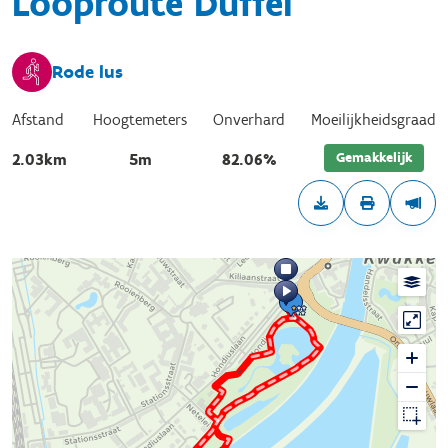
Looproute Duffel
Rode lus
Afstand
Hoogtemeters
Onverhard
Moeilijkheidsgraad
Gemakkelijk
2.03km
5m
82.06%