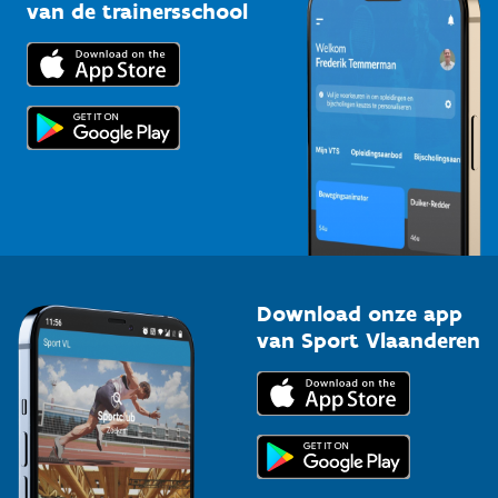
Bedrijven
van de trainersschool
Downloads
Trainers en begeleiders
Voor de pers
Scholen
Topsporters
Organisatoren van sportevenementen
Download onze app
van Sport Vlaanderen