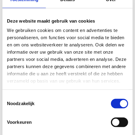
je ook wandelen en andere buitenactiviteiten ondernemen in
dit gebied. Het is een perfecte plek om te ontsnappen aan de
Deze website maakt gebruik van cookies
drukte van het dagelijks leven en te genieten van de rust en
stilte van de natuur.
We gebruiken cookies om content en advertenties te
personaliseren, om functies voor social media te bieden
Trek je loopschoenen aan en ontdek de schoonheid van de
en om ons websiteverkeer te analyseren. Ook delen we
looproute Geel-Meerhout!
informatie over uw gebruik van onze site met onze
partners voor social media, adverteren en analyse. Deze
Startplaatsen
partners kunnen deze gegevens combineren met andere
Hoogstraat
2
2440
Geel
informatie die u aan ze heeft verstrekt of die ze hebben
verzameld op basis van uw gebruik van hun services.
Lissenvijver
10
2440
Geel
Toestemmingsselectie
Noodzakelijk
Voorkeuren