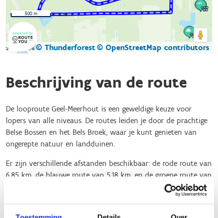
500 m
© Thunderforest
© OpenStreetMap contributors
Kaartgegevens
Beschrijving van de route
De looproute Geel-Meerhout is een geweldige keuze voor
lopers van alle niveaus. De routes leiden je door de prachtige
Belse Bossen en het Bels Broek, waar je kunt genieten van
ongerepte natuur en landduinen.
Er zijn verschillende afstanden beschikbaar: de rode route van
6,85 km, de blauwe route van 5,18 km, en de groene route van
1,95 km.
De paden zijn goed gemarkeerd en onderhouden, wat zorgt
Toestemming
Details
Over
voor een veilige en aangename loopervaring. Naast lopen kun