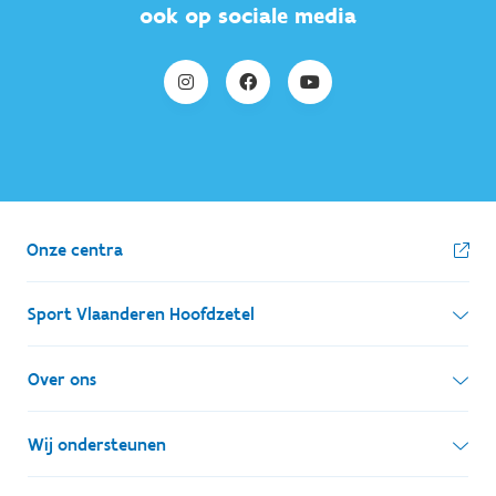
ook op sociale media
Onze centra
Sport Vlaanderen Hoofdzetel
Simon Bolivarlaan 17
Over ons
1000 Brussel
Wie zijn we, wat doen we
Wij ondersteunen
Ondernemingsnummer: BE 0248.142.826
Onze centra
Postadres