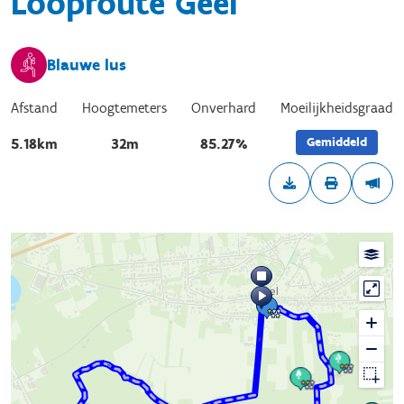
Looproute Geel
Blauwe lus
Afstand
Hoogtemeters
Onverhard
Moeilijkheidsgraad
Gemiddeld
5.18km
32m
85.27%