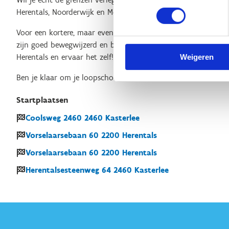
Herentals, Noorderwijk en Morkhoven leidt.
Voor een kortere, maar even mooie route is er de
Rode Loop
zijn goed bewegwijzerd en bieden een mix van verharde en
Herentals en ervaar het zelf!
Weigeren
Ben je klaar om je loopschoenen aan te trekken en de natuur
Startplaatsen
Coolsweg
2460
2460
Kasterlee
Vorselaarsebaan
60
2200
Herentals
Vorselaarsebaan
60
2200
Herentals
Herentalsesteenweg
64
2460
Kasterlee