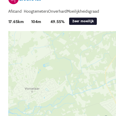
Afstand
Hoogtemeters
Onverhard
Moeilijkheidsgraad
Zeer moeilijk
17.65km
104m
49.55%