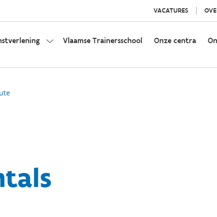
VACATURES
OVE
nstverlening
Vlaamse Trainersschool
Onze centra
On
ute
tals