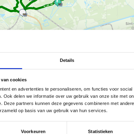
Ka
Details
ginner bent of een ervaren loper,
 van cookies
ent en advertenties te personaliseren, om functies voor social
arde paden en een pittige
. Ook delen we informatie over uw gebruik van onze site met on
e. Deze partners kunnen deze gegevens combineren met andere i
erzameld op basis van uw gebruik van hun services.
te
van 21,3 km, grotendeels
Voorkeuren
Statistieken
ooproute
van 42 km, die je door