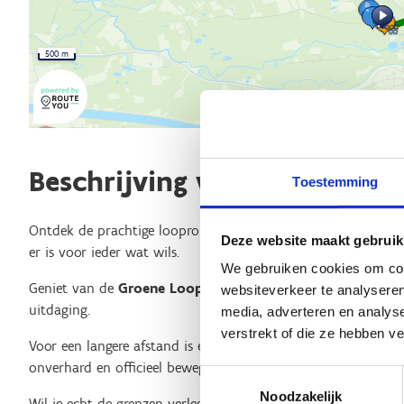
500 m
Beschrijving van de route
Toestemming
Ontdek de prachtige looproutes in Herentals! Of je nu een be
Deze website maakt gebruik
er is voor ieder wat wils.
We gebruiken cookies om cont
Geniet van de
Groene Looproute
van 18 km met 56% onverh
websiteverkeer te analyseren
uitdaging.
media, adverteren en analys
verstrekt of die ze hebben v
Voor een langere afstand is er de
Halve Marathon Looprou
onverhard en officieel bewegwijzerd door Sport Vlaanderen.
Toestemmingsselectie
Noodzakelijk
Wil je echt de grenzen verleggen? Probeer dan de
Primeur L