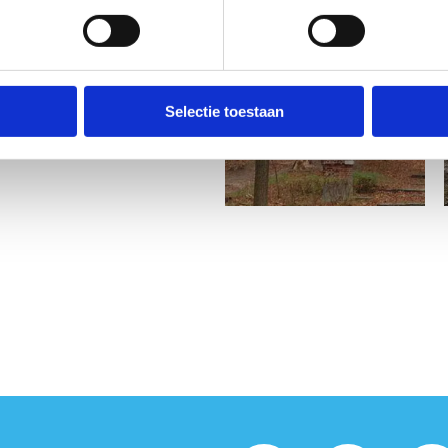
route
van 4,28 km. Alle routes
 onverharde paden. Kom naar
Selectie toestaan
 in te duiken?