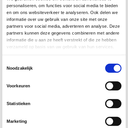
Rode lus
: 9,53 km, 94% onverhard, combineert de
personaliseren, om functies voor social media te bieden
groene en blauwe lus en bevat alle
en om ons websiteverkeer te analyseren. Ook delen we
bezienswaardigheden
.
informatie over uw gebruik van onze site met onze
partners voor social media, adverteren en analyse. Deze
De routes zijn goed bewegwijzerd en bieden een rustige
partners kunnen deze gegevens combineren met andere
en natuurlijke omgeving, perfect om je hartslag omhoog
informatie die u aan ze heeft verstrekt of die ze hebben
te jagen en te genieten van de natuur
.
verzameld op basis van uw gebruik van hun services.
Startplaatsen
Toestemmingsselectie
Kolonie
41
2323
Hoogstraten
Noodzakelijk
Voorkeuren
Statistieken
Marketing