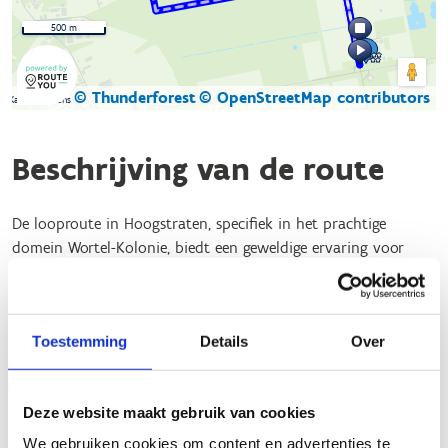
500 m
© Thunderforest
© OpenStreetMap contributors
Kaartgegevens
Beschrijving van de route
De looproute in Hoogstraten, specifiek in het prachtige
domein Wortel-Kolonie, biedt een geweldige ervaring voor
zowel beginnende als ervaren lopers. Dit gebied, dat in 2021
werd toegevoegd aan de UNESCO-lijst van werelderfgoed,
heeft drie verschillende lussen:
Toestemming
Details
Over
Groene lus
: 4,6 km, 95% onverhard, loopt langs
Bootjesven
.
Blauwe lus
: 6,1 km, 95% onverhard, loopt door
Deze website maakt gebruik van cookies
grote dreven en single track paden
.
We gebruiken cookies om content en advertenties te