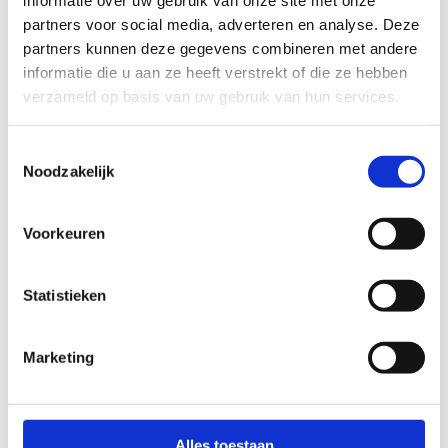
informatie over uw gebruik van onze site met onze
Rode lus
: 9,53 km, 94% onverhard, combineert de
partners voor social media, adverteren en analyse. Deze
groene en blauwe lus en bevat alle
partners kunnen deze gegevens combineren met andere
bezienswaardigheden
.
informatie die u aan ze heeft verstrekt of die ze hebben
Het startpunt is bij bezoekerscentrum De Klapekster.
De
verzameld op basis van uw gebruik van hun services.
routes zijn goed bewegwijzerd en bieden een rustige en
natuurlijke omgeving, perfect om je hartslag omhoog te
Toestemmingsselectie
jagen en te genieten van de natuur
.
Noodzakelijk
Startplaatsen
Voorkeuren
Kolonie
41
2323
Hoogstraten
Statistieken
Marketing
Alles toestaan