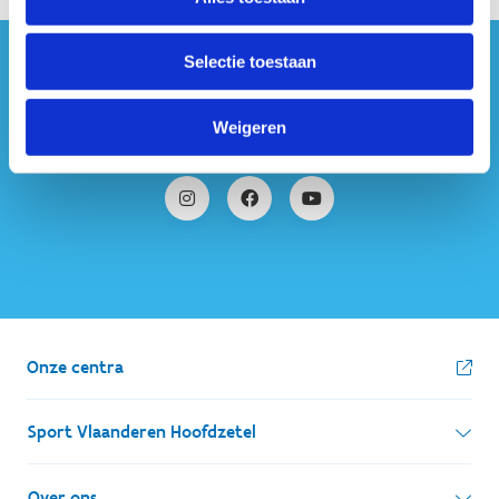
Selectie toestaan
#sportersbelevenmeer
Weigeren
ook op sociale media
Onze centra
Sport Vlaanderen Hoofdzetel
Simon Bolivarlaan 17
Over ons