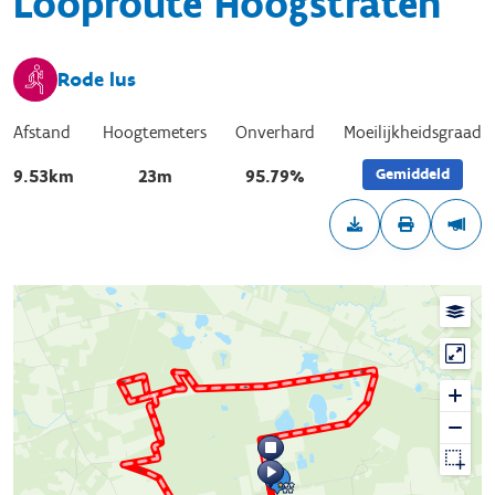
Looproute Hoogstraten
Rode lus
Afstand
Hoogtemeters
Onverhard
Moeilijkheidsgraad
Gemiddeld
9.53km
23m
95.79%