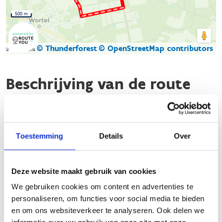
500 m
© Thunderforest
© OpenStreetMap contributors
Kaartgegevens
Beschrijving van de route
De looproute in Hoogstraten, specifiek in het prachtige
domein Wortel-Kolonie, biedt een geweldige ervaring voor
zowel beginnende als ervaren lopers. Dit gebied, dat in 2021
Toestemming
Details
Over
werd toegevoegd aan de UNESCO-lijst van werelderfgoed,
heeft drie verschillende lussen:
Deze website maakt gebruik van cookies
Groene lus
: 4,6 km, 95% onverhard, loopt langs
We gebruiken cookies om content en advertenties te
Bootjesven
.
personaliseren, om functies voor social media te bieden
Blauwe lus
: 6,1 km, 95% onverhard, loopt door
en om ons websiteverkeer te analyseren. Ook delen we
grote dreven en single track paden
.