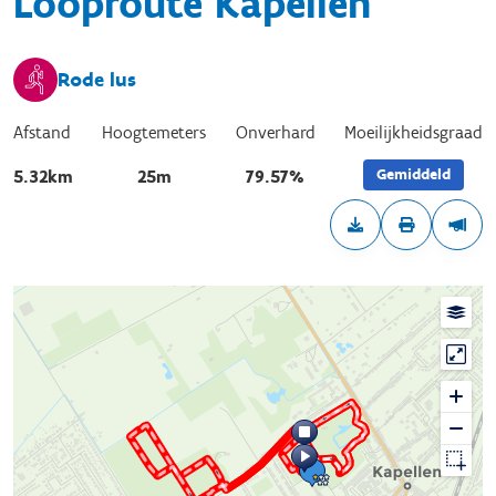
Looproute Kapellen
Rode lus
Afstand
Hoogtemeters
Onverhard
Moeilijkheidsgraad
Gemiddeld
5.32km
25m
79.57%