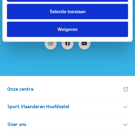
#sportersbelevenmeer
Selectie toestaan
ook op sociale media
Weigeren
Onze centra
Sport Vlaanderen Hoofdzetel
Simon Bolivarlaan 17
Over ons
1000 Brussel