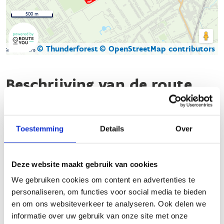
500 m
© Thunderforest
© OpenStreetMap contributors
Kaartgegevens
Beschrijving van de route
Ontdek de looproute Kapellen!
Toestemming
Details
Over
Geniet van een prachtige, bewegwijzerde looproute door het
gemeentepark en het natuurgebied Het Rood. Deze route
omvat twee aangeduide looproutes van 1,5 km en 5,4 km,
Deze website maakt gebruik van cookies
perfect voor zowel beginners als ervaren lopers. Kom en
ervaar de natuur terwijl je aan je conditie werkt op deze
We gebruiken cookies om content en advertenties te
goed onderhouden paden.
personaliseren, om functies voor social media te bieden
en om ons websiteverkeer te analyseren. Ook delen we
informatie over uw gebruik van onze site met onze