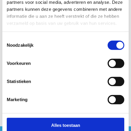
partners voor social media, adverteren en analyse. Deze
Startplaatsen
partners kunnen deze gegevens combineren met andere
Bergstraat
85
2950
Kapellen
informatie die u aan ze heeft verstrekt of die ze hebben
verzameld op basis van uw gebruik van hun services.
Toestemmingsselectie
Noodzakelijk
Voorkeuren
Statistieken
Marketing
Alles toestaan