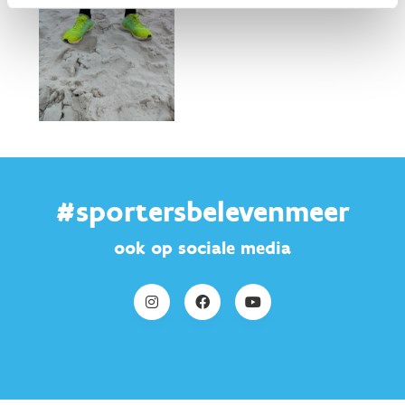
#sportersbelevenmeer
ook op sociale media