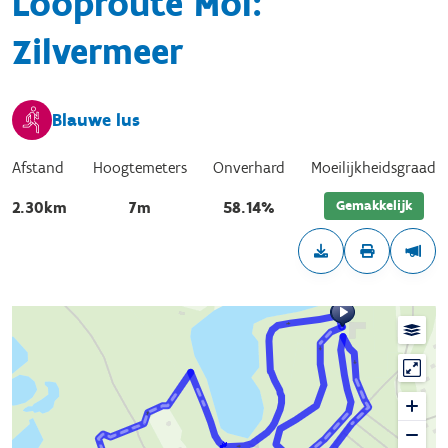
Looproute Mol:
Zilvermeer
Blauwe lus
Afstand
Hoogtemeters
Onverhard
Moeilijkheidsgraad
Gemakkelijk
2.30km
7m
58.14%