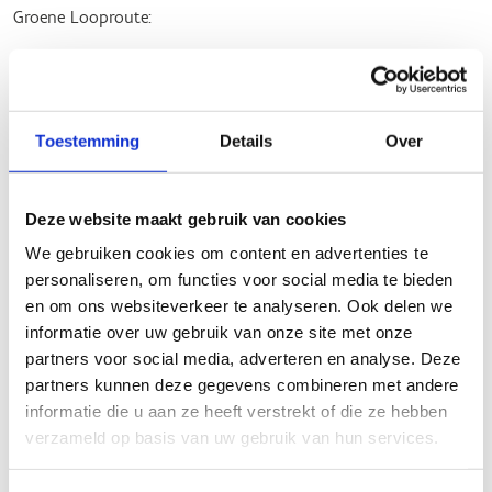
Groene Looproute:
Lengte: 5,6 km
Voor wie op zoek is naar een matige uitdaging, biedt
deze route een gevarieerd parcours door
adembenemende natuurgebieden. Perfect voor een
Toestemming
Details
Over
langere, verkwikkende loop.
Rode Looproute:
Deze website maakt gebruik van cookies
We gebruiken cookies om content en advertenties te
Lengte: 3,33 km
personaliseren, om functies voor social media te bieden
Deze populaire route biedt een goede balans tussen
en om ons websiteverkeer te analyseren. Ook delen we
afstand en uitdaging. Grotendeels onverhard, ideaal
informatie over uw gebruik van onze site met onze
voor een gemiddelde loopafstand.
partners voor social media, adverteren en analyse. Deze
Alle routes zijn uitstekend bewegwijzerd en bieden een
partners kunnen deze gegevens combineren met andere
prachtige omgeving om te genieten. Kom en ervaar de
informatie die u aan ze heeft verstrekt of die ze hebben
schoonheid van het Zilvermeer in Mol!
verzameld op basis van uw gebruik van hun services.
Klaar om te starten? Trek je loopschoenen aan en ontdek