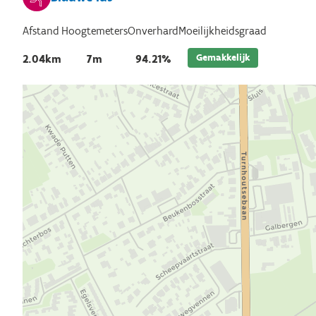
Afstand
Hoogtemeters
Onverhard
Moeilijkheidsgraad
Gemakkelijk
2.04km
7m
94.21%