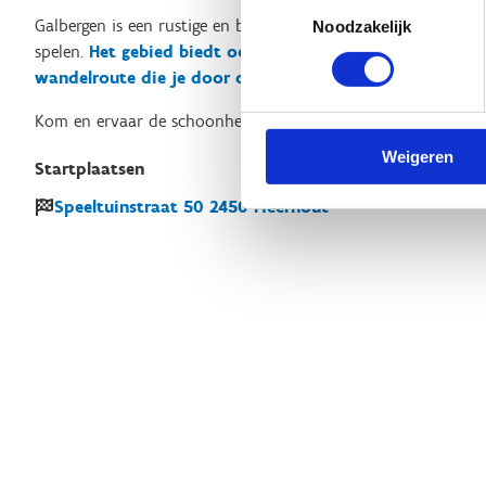
Toestemmingsselectie
Galbergen is een rustige en bosrijke omgeving, ideaal om te w
Noodzakelijk
spelen.
Het gebied biedt ook een buitenspeeltuin en het
wandelroute die je door de natuurlijke schoonheid van
Kom en ervaar de schoonheid van Mol Galbergen terwijl je acti
Weigeren
Startplaatsen
Speeltuinstraat
50
2450
Meerhout