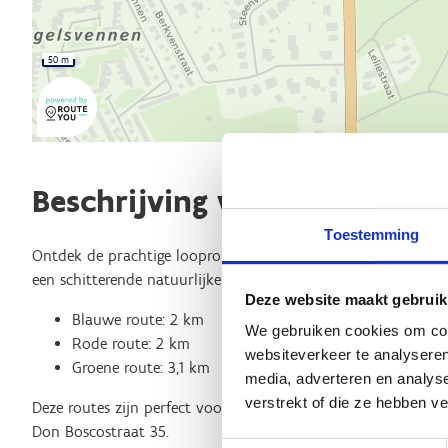
50 m
Beschrijving van de route
Toestemming
Ontdek de prachtige looproutes in Mol Galbergen! Geniet van
een schitterende natuurlijke omgeving:
Deze website maakt gebruik
Blauwe route: 2 km
We gebruiken cookies om cont
Rode route: 2 km
websiteverkeer te analyseren
Groene route: 3,1 km
media, adverteren en analys
verstrekt of die ze hebben v
Deze routes zijn perfect voor zowel lopers als wandelaars. De
Don Boscostraat 35.