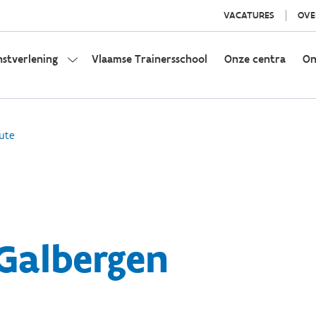
VACATURES
OVE
nstverlening
Vlaamse Trainersschool
Onze centra
On
ute
Galbergen