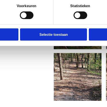
andelen, te fietsen en te
Voorkeuren
Statistieken
 Galbergenpad, een mooie
 de Kempen leidt
.
ef blijft!
Selectie toestaan