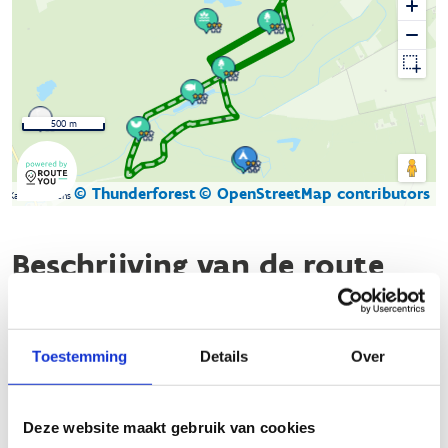
500 m
© Thunderforest
© OpenStreetMap contributors
Kaartgegevens
Beschrijving van de route
De natuurloop
Gerhagen
brengt je langs een gevarieerd
parcours. Ter hoogte van de parking nabij het bosmuseum
Toestemming
Details
Over
Gerhagen starten drie lussen. De groene en de blauwe lus
schotelen de loper een traject van 4,3 kilometer voor, en de
rode lus bedraagt 5,1 kilometer. Je kunt ook delen van de
Deze website maakt gebruik van cookies
lussen combineren. Op de parking staat een omkleedhut voor