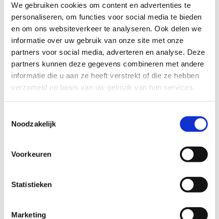
We gebruiken cookies om content en advertenties te
de sporters en in de omgeving is er een trimparcours.
personaliseren, om functies voor social media te bieden
en om ons websiteverkeer te analyseren. Ook delen we
Startplaatsen
informatie over uw gebruik van onze site met onze
Gerhees
3980
Tessenderlo
partners voor social media, adverteren en analyse. Deze
partners kunnen deze gegevens combineren met andere
informatie die u aan ze heeft verstrekt of die ze hebben
verzameld op basis van uw gebruik van hun services.
Toestemmingsselectie
Noodzakelijk
Voorkeuren
Statistieken
Marketing