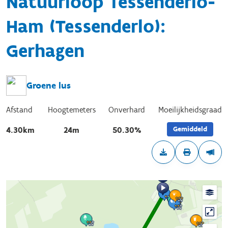
Natuurloop Tessenderlo-
Ham (Tessenderlo):
Gerhagen
Groene lus
Afstand
Hoogtemeters
Onverhard
Moeilijkheidsgraad
Gemiddeld
4.30km
24m
50.30%