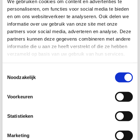
We gebruiken cookies om content en advertenties te
Bouüaert “ (Zuidbroek 35 in 9030 Gent-Mariakerke) en is goed
personaliseren, om functies voor social media te bieden
bewegwijzerd met bordjes van Sport Vlaanderen. Vanuit de
en om ons websiteverkeer te analyseren. Ook delen we
startplaats kan je kiezen uit onderstaande 3
informatie over uw gebruik van onze site met onze
lussen/afstanden:
partners voor social media, adverteren en analyse. Deze
Groene lus: 2,6km
partners kunnen deze gegevens combineren met andere
Blauwe lus: 3,3km
informatie die u aan ze heeft verstrekt of die ze hebben
Rode lus: 5,9km
verzameld op basis van uw gebruik van hun services.
Kenmerken:
Toestemmingsselectie
Beloopbaarheid tijdens nattere perioden: goed
Noodzakelijk
beloopbaar
Mate van aanwezigheid verlichting: deels
Voorkeuren
Moeilijkheidsgraad: makkelijk
Startplaatsen
Statistieken
Zuidbroek
33
9030
Gent
Marketing