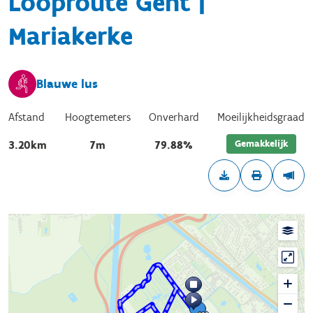
Looproute Gent |
Mariakerke
Blauwe lus
Afstand
Hoogtemeters
Onverhard
Moeilijkheidsgraad
Gemakkelijk
3.20km
7m
79.88%