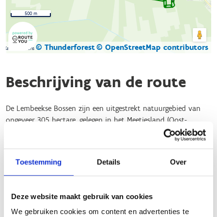
500 m
© Thunderforest
© OpenStreetMap contributors
Kaartgegevens
Beschrijving van de route
De Lembeekse Bossen zijn een uitgestrekt natuurgebied van
ongeveer 305 hectare, gelegen in het Meetjesland (Oost-
Vlaanderen). Het gebied bestaat uit een afwisselend landschap
van loof- en naaldbossen, glooiende velden en kleurrijke
bosranden
Toestemming
Details
Over
Een ideaal gebied dus om er te gaan recreëren. Naast wandel-,
ruiter- en mountainbikeroutes is er ook een mooie
Deze website maakt gebruik van cookies
bewegwijzerde looproute met start aan de parking van het
bos (Tragelstraat 12 9971 Kaprijke).
We gebruiken cookies om content en advertenties te