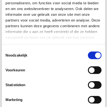
personaliseren, om functies voor social media te bieden
2 looplussen:
en om ons websiteverkeer te analyseren. Ook delen we
informatie over uw gebruik van onze site met onze
De groene lus: 5 km, bestaande uit 100% onverharde
partners voor social media, adverteren en analyse. Deze
paden
partners kunnen deze gegevens combineren met andere
De blauwe lus: 3 km, bestaande uit 100% onverharde
informatie die u aan ze heeft verstrekt of die ze hebben
paden
verzameld op basis van uw gebruik van hun services.
Kenmerken:
Toestemmingsselectie
Beloopbaarheid tijdens nattere perioden : redelijk goed
Noodzakelijk
beloopbaar
Mate van aanwezigheid verlichting: geen
Moeilijkheidsgraad: makkelijk
Voorkeuren
Startplaatsen
Statistieken
Tragelstraat
12
9971
Kaprijke
Marketing