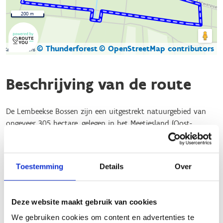
200 m
© Thunderforest
© OpenStreetMap contributors
Kaartgegevens
Beschrijving van de route
De Lembeekse Bossen zijn een uitgestrekt natuurgebied van
ongeveer 305 hectare, gelegen in het Meetjesland (Oost-
Vlaanderen). Het gebied bestaat uit een afwisselend landschap
van loof- en naaldbossen, glooiende velden en kleurrijke
bosranden
Toestemming
Details
Over
Een ideaal gebied dus om er te gaan recreëren. Naast wandel-,
ruiter- en mountainbikeroutes is er ook een mooie
Deze website maakt gebruik van cookies
bewegwijzerde looproute met start aan de parking van het
bos (Tragelstraat 12 9971 Kaprijke).
We gebruiken cookies om content en advertenties te