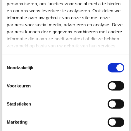
personaliseren, om functies voor social media te bieden
2 looplussen:
en om ons websiteverkeer te analyseren. Ook delen we
informatie over uw gebruik van onze site met onze
De groene lus: 5 km, bestaande uit 100% onverharde
partners voor social media, adverteren en analyse. Deze
paden
partners kunnen deze gegevens combineren met andere
De blauwe lus: 3 km, bestaande uit 100% onverharde
informatie die u aan ze heeft verstrekt of die ze hebben
paden
verzameld op basis van uw gebruik van hun services.
Kenmerken:
Toestemmingsselectie
Beloopbaarheid tijdens nattere perioden : redelijk goed
Noodzakelijk
beloopbaar
Mate van aanwezigheid verlichting: geen
Moeilijkheidsgraad: makkelijk
Voorkeuren
Startplaatsen
Statistieken
Tragelstraat
12
9971
Kaprijke
Marketing