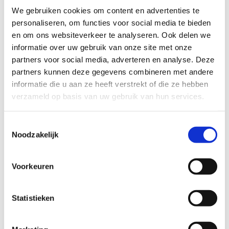
We gebruiken cookies om content en advertenties te
onverhard
personaliseren, om functies voor social media te bieden
-De rode lus is 7 km lang en loopt grotendeels over de
en om ons websiteverkeer te analyseren. Ook delen we
mooiste paden van de Daknamse Bossen. Terrein: 65%
informatie over uw gebruik van onze site met onze
onverhard
partners voor social media, adverteren en analyse. Deze
partners kunnen deze gegevens combineren met andere
Daar het 3 afzonderlijke lussen zijn, kan je ze ook
informatie die u aan ze heeft verstrekt of die ze hebben
combineren, waarbij je op een mooie afstand komt van circa
verzameld op basis van uw gebruik van hun services.
10 miles.
Kenmerken:
Toestemmingsselectie
Noodzakelijk
Beloopbaarheid tijdens nattere perioden : goed
beloopbaar
Voorkeuren
Mate van aanwezigheid verlichting: gedeeltelijk
Moeilijkheidsgraad: makkelijk tot gemiddeld
Statistieken
Startplaatsen
Sportlaan
4a
9160
Lokeren