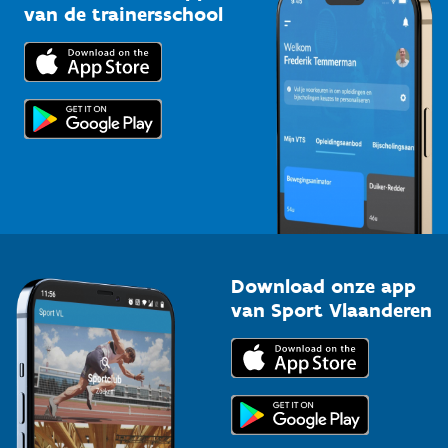
Bedrijven
van de trainersschool
Downloads
Trainers en begeleiders
Voor de pers
Scholen
Topsporters
Organisatoren van sportevenementen
Download onze app
van Sport Vlaanderen