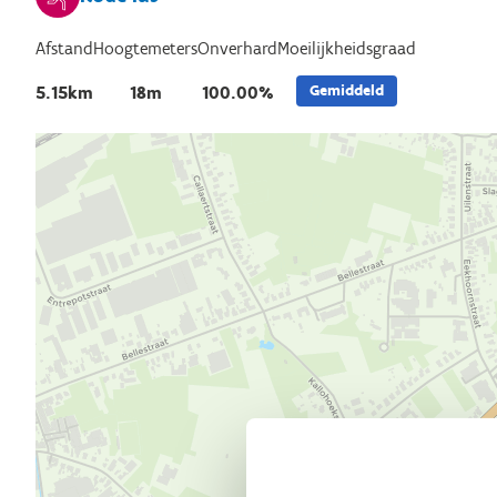
Afstand
Hoogtemeters
Onverhard
Moeilijkheidsgraad
Gemiddeld
5.15km
18m
100.00%