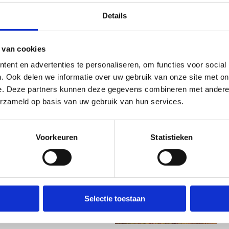
Details
 van cookies
ent en advertenties te personaliseren, om functies voor social
Ka
. Ook delen we informatie over uw gebruik van onze site met on
e. Deze partners kunnen deze gegevens combineren met andere i
erzameld op basis van uw gebruik van hun services.
ter in Sint-Niklaas. Tijdens
Voorkeuren
Statistieken
mein betalend.
egen.
Selectie toestaan