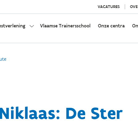
VACATURES
OVE
nstverlening
Vlaamse Trainersschool
Onze centra
On
ute
Niklaas: De Ster