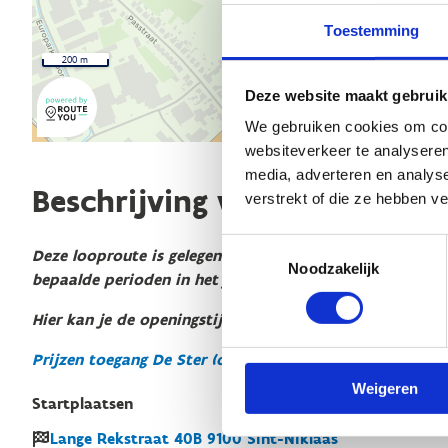
Toestemming
200 m
Deze website maakt gebruik
We gebruiken cookies om cont
websiteverkeer te analyseren
media, adverteren en analys
Beschrijving van de route
verstrekt of die ze hebben v
Toestemmingsselectie
Deze looproute is gelegen in het provinciaal domein De S
Noodzakelijk
bepaalde perioden in het jaar is de toegang tot het do
Hier kan je de openingstijden en toegangsprijzen raadpl
Prijzen toegang De Ster (oost-vlaanderen.be)
Weigeren
Startplaatsen
Lange Rekstraat
40B
9100
Sint-Niklaas