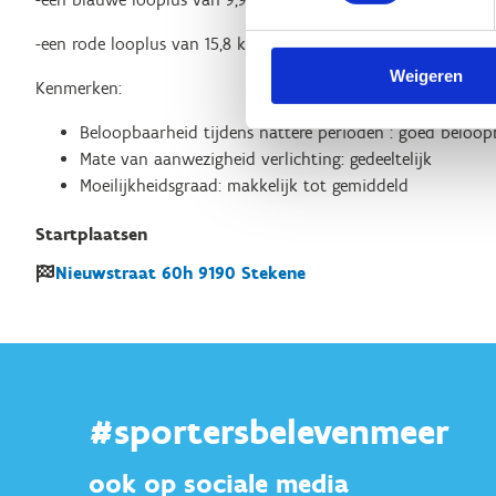
-een rode looplus van 15,8 km
Weigeren
Kenmerken:
Beloopbaarheid tijdens nattere perioden : goed beloop
Mate van aanwezigheid verlichting: gedeeltelijk
Moeilijkheidsgraad: makkelijk tot gemiddeld
Startplaatsen
Nieuwstraat
60h
9190
Stekene
#sportersbelevenmeer
ook op sociale media