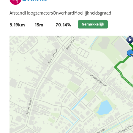
Afstand
Hoogtemeters
Onverhard
Moeilijkheidsgraad
Gemakkelijk
3.19km
15m
70.14%