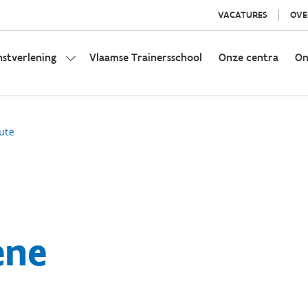
VACATURES
OVE
nstverlening
Vlaamse Trainersschool
Onze centra
On
ute
ene