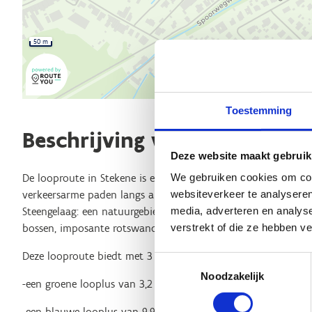
50 m
Toestemming
Beschrijving van de route
Deze website maakt gebruik
We gebruiken cookies om cont
De looproute in Stekene is een mooie looproute, waarbij je ti
websiteverkeer te analyseren
verkeersarme paden langs akkers en velden. De meest in het 
media, adverteren en analys
Steengelaag: een natuurgebied welke een ware lust voor het o
verstrekt of die ze hebben v
bossen, imposante rotswanden en prachtige vlaktes.
Deze looproute biedt met 3 lussen een verscheidenheid aan a
Toestemmingsselectie
Noodzakelijk
-een groene looplus van 3,2 km
-een blauwe looplus van 9,9 km