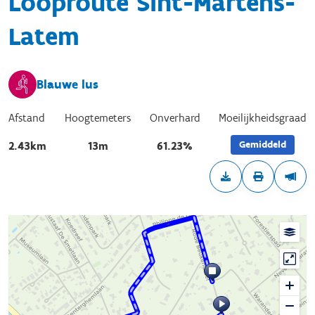
Looproute Sint-Martens-
Latem
Blauwe lus
Afstand
Hoogtemeters
Onverhard
Moeilijkheidsgraad
Gemiddeld
2.43km
13m
61.23%