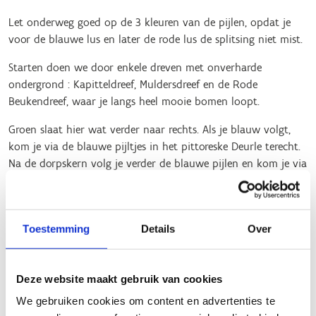
Let onderweg goed op de 3 kleuren van de pijlen, opdat je
voor de blauwe lus en later de rode lus de splitsing niet mist.
Starten doen we door enkele dreven met onverharde
ondergrond : Kapitteldreef, Muldersdreef en de Rode
Beukendreef, waar je langs heel mooie bomen loopt.
Groen slaat hier wat verder naar rechts. Als je blauw volgt,
kom je via de blauwe pijltjes in het pittoreske Deurle terecht.
Na de dorpskern volg je verder de blauwe pijlen en kom je via
enkele dreven en onze beroemde mooie lindeboom, terug
richting Latem. Je komt ondertussen weer op het groene
parcours terecht. Na enkele dreven, kom je aan het golfterrein
Toestemming
Details
Over
terecht. Wat verder loopt het blauwe (ondertussen weer
groene) parcours terug naar de sporthal, maar wie de rode
pijlen wil volgen, slaat hier linksaf.
Deze website maakt gebruik van cookies
Op die manier loop je een stuk langs het mooie golfterrein.
We gebruiken cookies om content en advertenties te
Daarna volg je de Bosstraat, Eikeldreef en Berkenbosdreef,