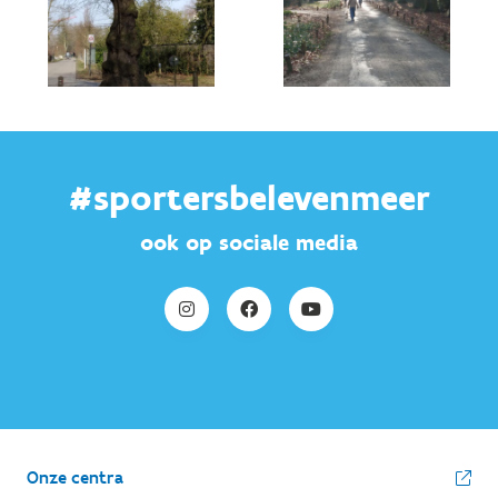
#sportersbelevenmeer
ook op sociale media
Onze centra