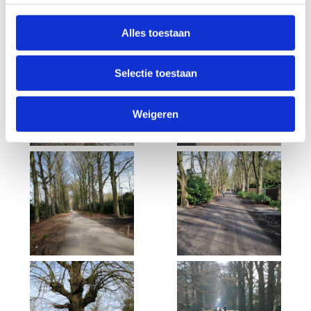
Hoge Heirweg
66
9830
Sint-Martens-Latem
Alles toestaan
Selectie toestaan
Weigeren