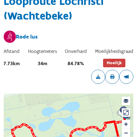
Looproute Lochristi
(Wachtebeke)
Rode lus
Afstand
Hoogtemeters
Onverhard
Moeilijkheidsgraad
Moeilijk
7.73km
34m
84.78%