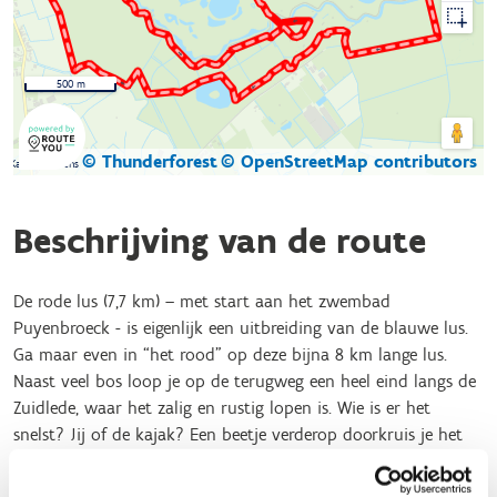
500 m
© Thunderforest
© OpenStreetMap contributors
Kaartgegevens
Beschrijving van de route
De rode lus (7,7 km) – met start aan het zwembad
Puyenbroeck - is eigenlijk een uitbreiding van de blauwe lus.
Ga maar even in “het rood” op deze bijna 8 km lange lus.
Naast veel bos loop je op de terugweg een heel eind langs de
Zuidlede, waar het zalig en rustig lopen is. Wie is er het
snelst? Jij of de kajak? Een beetje verderop doorkruis je het
dierenpark. Er is daar zoveel te zien maar hou vooral de weg
en de pijltjes in het oog om veilig aan de finish te komen.