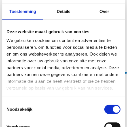
Kenmerken:
Toestemming
Details
Over
Beloopbaarheid tijdens nattere perioden: relatief goed
beloopbaar
Deze website maakt gebruik van cookies
Mate van aanwezigheid verlichting: deels
We gebruiken cookies om content en advertenties te
Moeilijkheidsgraad: makkelijk
personaliseren, om functies voor social media te bieden
Hier kan je de openingsuren vinden van het Provinciaal
en om ons websiteverkeer te analyseren. Ook delen we
Domein Puyenbroeck:
informatie over uw gebruik van onze site met onze
https://oost-
partners voor social media, adverteren en analyse. Deze
vlaanderen.be/ontspannen/recreatiedomeinen/puyenbroe
partners kunnen deze gegevens combineren met andere
en-toegang.html
informatie die u aan ze heeft verstrekt of die ze hebben
verzameld op basis van uw gebruik van hun services.
Startplaatsen
Puidonkdreef
1
9185
Wachtebeke
Toestemmingsselectie
Noodzakelijk
Voorkeuren