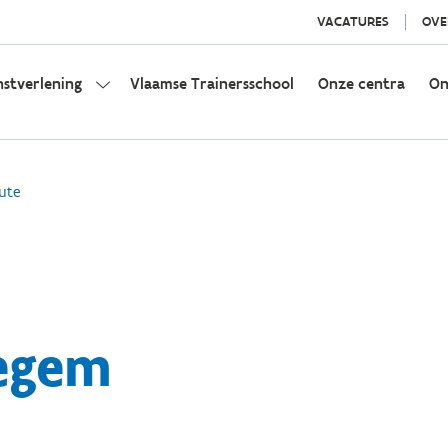
VACATURES
OVE
nstverlening
Vlaamse Trainersschool
Onze centra
On
ute
egem