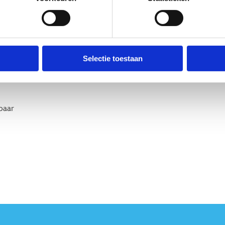
fstanden:
Selectie toestaan
baar