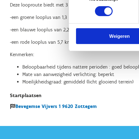
Deze looproute biedt met 3 lussen een verscheidenheid aan a
-een groene looplus van 1,3 km
-een blauwe looplus van 2,2 km
Weigeren
-een rode looplus van 5,7 km
Kenmerken:
Beloopbaarheid tijdens nattere perioden : goed beloop
Mate van aanwezigheid verlichting: beperkt
Moeilijkheidsgraad: gemiddeld (licht glooiend terrein)
Startplaatsen
Bevegemse Vijvers
1
9620
Zottegem