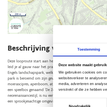
200 m
Beschrijving van de route
Toestemming
Deze looproute start aan het sportcentrum in de Bevegemse 
Deze website maakt gebruik
leid je al gauw naar het prachtige domein Breivelde. Dit nat
We gebruiken cookies om cont
Engels landschapspark, welke een kasteel, tien vijvers, een c
websiteverkeer te analyseren
park is beroemd om zijn gevarieerde boomsoorten (waaronde
media, adverteren en analys
moerascipres, apenboom, atlasceder, sequoiadendron, Japanse 
verstrekt of die ze hebben v
een speelbos genaamd 'De Zotte Jungle' voor de kleintjes. Het
neorenaissancestijl, is nu een horecazaak waar je kunt geniet
Toestemmingsselectie
een sprookjesachtige omgeving.
Noodzakelijk