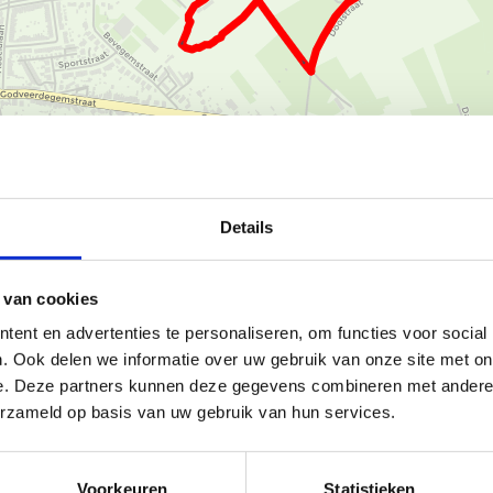
Ka
Details
Vijvers 1 9620 Zottegem, maar
 van cookies
uurrijke domein is een prachtig
ent en advertenties te personaliseren, om functies voor social
ascade en een fontein omvat. Het
. Ook delen we informatie over uw gebruik van onze site met on
r gewone vleugelnoot,
e. Deze partners kunnen deze gegevens combineren met andere i
cipres en veel meer). Er is ook
erzameld op basis van uw gebruik van hun services.
 kasteel zelf, gebouwd in 1904 in
en van een verfrissend drankje in
Voorkeuren
Statistieken