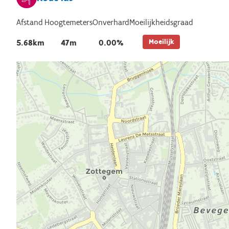
Afstand
Hoogtemeters
Onverhard
Moeilijkheidsgraad
Moeilijk
5.68km
47m
0.00%