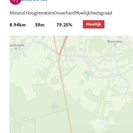
Afstand
Hoogtemeters
Onverhard
Moeilijkheidsgraad
Moeilijk
8.94km
59m
79.25%