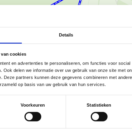
Details
Ka
 van cookies
ent en advertenties te personaliseren, om functies voor social
. Ook delen we informatie over uw gebruik van onze site met on
e. Deze partners kunnen deze gegevens combineren met andere i
erzameld op basis van uw gebruik van hun services.
e Lus van Bierbeek is precies
 parcours met een hoogteverschil
Voorkeuren
Statistieken
lopers die een extra uitdaging
porthal van Bierbeek, waar je