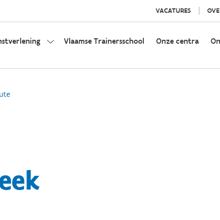
VACATURES
OVE
nstverlening
Vlaamse Trainersschool
Onze centra
On
ute
eek