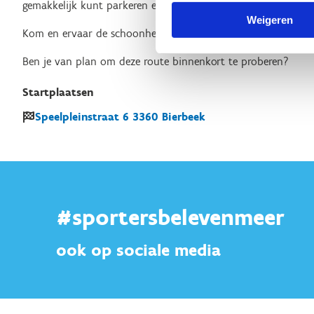
gemakkelijk kunt parkeren en gebruik kunt maken van de besc
Weigeren
Kom en ervaar de schoonheid en uitdaging van de Blauwe Lus i
Ben je van plan om deze route binnenkort te proberen?
Startplaatsen
Speelpleinstraat
6
3360
Bierbeek
#sportersbelevenmeer
ook op sociale media