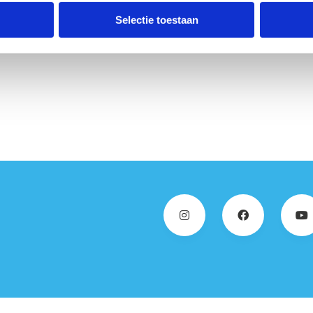
hikbare faciliteiten.
Selectie toestaan
n Bierbeek! 🌳🏃‍♂️🏃‍♀️