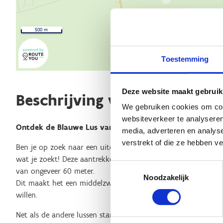
500 m
Toestemming
Deze website maakt gebruik
Beschrijving van de route
We gebruiken cookies om cont
websiteverkeer te analyseren
Ontdek de Blauwe Lus van Bierbeek!
media, adverteren en analys
verstrekt of die ze hebben v
Ben je op zoek naar een uitdagende hardlooproute? De Blauw
wat je zoekt! Deze aantrekkelijke route biedt een gevarieerd
Toestemmingsselectie
van ongeveer 60 meter.
Noodzakelijk
Dit maakt het een middelzware tot zware route, perfect voor 
willen.
Net als de andere lussen start en eindigt deze route aan de s