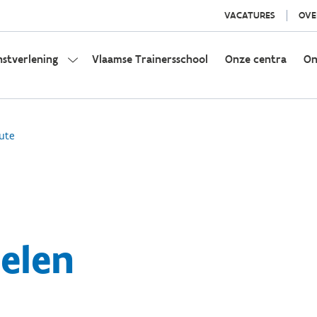
VACATURES
OVE
nstverlening
Vlaamse Trainersschool
Onze centra
On
ute
elen