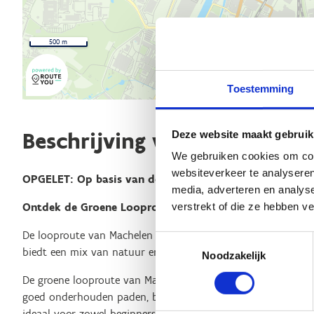
500 m
Toestemming
Beschrijving van de route
Deze website maakt gebruik
We gebruiken cookies om cont
websiteverkeer te analyseren
OPGELET: Op basis van de signalisatie kan je deze lus 
media, adverteren en analys
verstrekt of die ze hebben v
Ontdek de Groene Looproute van Machelen!
De looproute van Machelen biedt een route voor zowel hardl
Toestemmingsselectie
biedt een mix van natuur en stedelijke omgeving.
Noodzakelijk
De groene looproute van Machelen staat bekend om zijn
gem
goed onderhouden paden, bestaande uit zowel verharde als
ideaal voor zowel beginners als ervaren lopers.