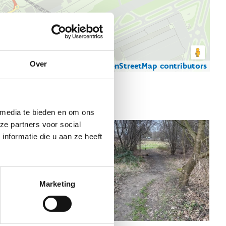
Over
© Thunderforest
© OpenStreetMap contributors
artgegevens
 media te bieden en om ons
ze partners voor social
nformatie die u aan ze heeft
Marketing