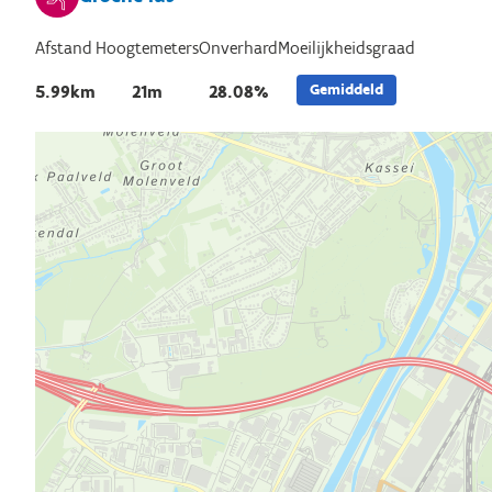
Afstand
Hoogtemeters
Onverhard
Moeilijkheidsgraad
Gemiddeld
5.99km
21m
28.08%