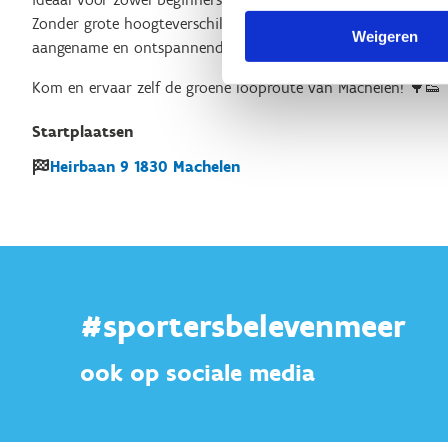
Zonder grote hoogteverschillen is deze route geschikt voor ie
Weigeren
aangename en ontspannende loopervaring.
Kom en ervaar zelf de groene looproute van Machelen! 🌳👟
Startplaatsen
Heirbaan
9
1830
Machelen
#sportersbelevenmeer
ook op sociale media